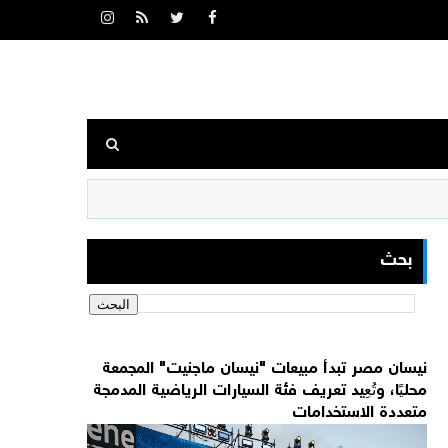
بحث
نيسان مصر تبدأ مبيعات "نيسان ماجنيت" المجمعة
محليًا، وتُعِيد تعريف فئة السيارات الرياضية المدمجة
متعددة الاستخدامات