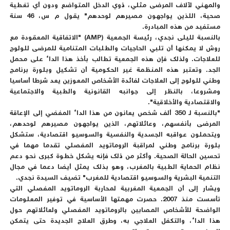
والمهني لآلاف المرضى مثلي، ذوي الدخل المتواضع ودون أي تغطية
صحية، اللذين يواجهون مصيرهم لوحدهم" يقول م س، 46 سنة
مستفيد من هذه المبادرة.
بالنسبة لليلى نجدي، رئيسة الجمعية (AMP) "الاتفاقية المعقودة مع
روش لا يمكنها أن تلبي الحاجيات والطلبات المتنامية للمرضى للولوج
للعلاجات. ولذلك فإن هذه الجمعية تطالب بأخذ هذا الداء على محمل
الجد. وتعتبر هذه المنظمة غير الحكومية أن تشكيل وبلورة برنامج
وطني للولوج إلى العلاجات لفائدة الأشخاص المعوزين يعد شرطا أساسيا
ومشروعا، بالنظر إلى جوانبه القانونية والطبية والاجتماعية
والاقتصادية والأخلاقية".
"بالنسبة لـ 350 ألف شخص يعانون من هذا الداء المفضي إلى الإعاقة
المرضى بأنفسهم، وعائلاتهم، الذين يواجهون مصيرهم لوحدهم،
ويتحملون عواقبه الجسدية والنفسية والسوسيو اقتصادية، ستشكل
بلورة برنامج وطني لمراقبة الروماتويد المفصلي تقدما مهما في
تحسين الحالة الصحية. وأكثر من ذلك فإنه يشكل خطوة كبرى نحو دعم
نظام الحماية الطبية بالمغرب، وهو بذلك يمثل أيضا دعما في مجال
التنمية البشرية والسوسيو اقتصادية للمغرب" تضيف السيدة نجدي.
ويشار إلى أن الجمعية المغربية لمحاربة الروماتويد المفصلي التي
تأسست منذ 2007. حصرت مهمتها الأساسية في توفير المعلومات
الواضحة للأشخاص المصابين بالروماتويد المفصلي ولعائلاتهم حول
هذا الداء، والتكفل العلاجي به، وطرق العلاج الجديدة حتى يتمكن