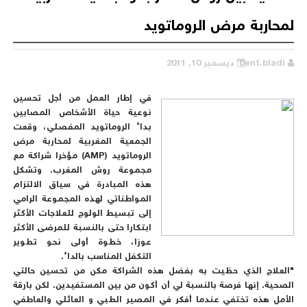
لمحاربة مرض الروماتويد
bent.bladi
ديسمبر 10, 2011
في إطار العمل من أجل تحسين
نوعية حياة الأشخاص المصابين
بداء الروماتويد المفصلي، وقعت
الجمعية المغربية لمحاربة مرض
الروماتويد (AMP) مؤخرا شراكة مع
مجموعة روش المغرب. وتشكل
هذه المبادرة في سياق الالتزام
المواطناتي لهذه المجموعة الرامي
إلى تبسيط الولوج للعلاجات الأكثر
ابتكارا حتى بالنسبة للمرضى الأكثر
عوزا، خطوة أولى نحو تطوير
التكفل المناسب بالداء.
"العلاج الذي حظيت به بفضل هذه الشراكة مكن من تحسين حالتي
الصحية. إنها فرصة بالنسبة لي أن أكون من بين المستفيدين. لكن بارقة
الأمل هذه تختفي عندما أفكر في المصير الطبي و العائلي والعاطفي