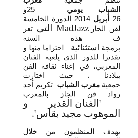
تنظم جمعية
مغرب
يومي
25
و
الشباب
26
أبريل
2014
الدورة
الخامسة
MadJazz
التي
لفن
الجاز
تعر
ف هذه السنة
استثنائية
برمجة
احتراما منها و
تقديرا للدور الذي يلعبه الفنان
المغربي، في إغناء ثقافة الفن
ببلادنا ، حيث اختارت
جمعية
مغرب الشباب
تكريم أحد
رواد فن
الجاز بالمغرب
'الفنان القدير و
الموهوب مجيد بقاس'.
يهدف المنظمون من خلال