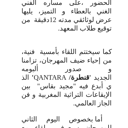
الحضور
،
على مساره الفني
الغني بالعطاء و التميز، يليها
عرض لوثائقي مدته 12دقيقة من
توقيع طلاب المعهد.
كما سيختتم اللقاء بأمسية فنية،
من إحياء ضيف المهرجان، تزامنا
و صدور ألبومه
الجديد
'قنطرة/
QANTARA
'
الذ
ي أبدع فيه
"مجيد بقاس"
بين
الإيقاعات التراثية المغربية
و فن
الجاز العالمي.
أما بخصوص اليوم الثاني
للمهرجان سيعرف لقاء مع