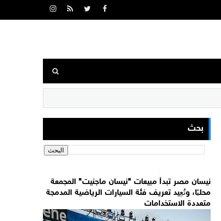
بحث
نيسان مصر تبدأ مبيعات "نيسان ماجنيت" المجمعة
محليًا، وتُعِيد تعريف فئة السيارات الرياضية المدمجة
متعددة الاستخدامات