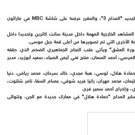
يواصل النجم حمادة هلال، تصوير مشاهد مسلسله الجديد "المداح 3"، والمقرر عرضه على شاشة MBC في ماراثون
لمشاهد الخارجية المهمة داخل مدينة سانت كاترين وتحديدا داخل
همة الأخرى التي تم تصويرها من أعلى قمة جبل موسى.
ورة العشق" ويأتي عقب النجاح الجماهيري الضخم الذي حققه
مرسي، أحمد السمان، منتج فني أيمن الصياد، سعيد أبوزيد، مدير
مادة هلال، لوسي، هبة مجدي، خالد سرحان، محمد رياض، دنيا
سليمان، محمد مهران، رانيا فريد شوقي، عصام السقا، تامر شلتوت،
ي، وإخراج أحمد سمير فرج.
ابر المداح "حمادة هلال" في معارك جديدة مع الجن، وتتوالى