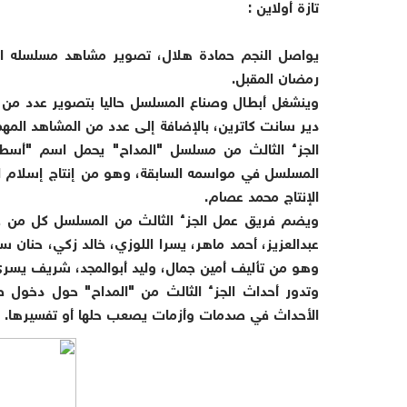
تازة أولاين :
رمضان المقبل.
وينشغل أبطال وصناع المسلسل حاليا بتصوير عدد من ا
دير سانت كاترين، بالإضافة إلى عدد من المشاهد الم
الجزء الثالث من مسلسل "المداح" يحمل اسم "أسط
المسلسل في مواسمه السابقة، وهو من إنتاج إسلام ال
الإنتاج محمد عصام.
ويضم فريق عمل الجزء الثالث من المسلسل كل من ح
عبدالعزيز، أحمد ماهر، يسرا اللوزي، خالد زكي، حنان 
وهو من تأليف أمين جمال، وليد أبوالمجد، شريف يسر
وتدور أحداث الجزء الثالث من "المداح" حول دخول ص
الأحداث في صدمات وأزمات يصعب حلها أو تفسيرها.