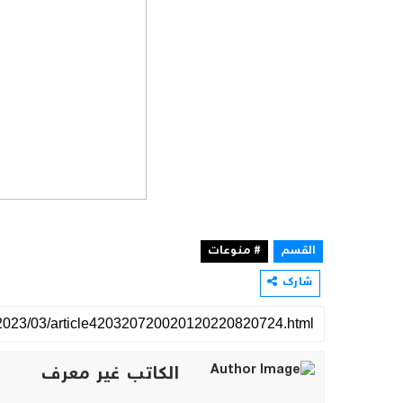
القسم
# منوعات
شارك
الكاتب غير معرف