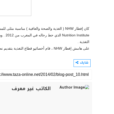
stitute
التغذية .
على هامش إفطار NHW ، قام أخصائيو قطاع التغذية بتقديم نصائح للمشاركين ، ومنحهم تحليلا مشخصا لوضعهم الغذائي .
شارك
الكاتب غير معرف