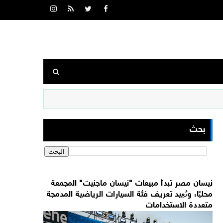
بحث
نيسان مصر تبدأ مبيعات "نيسان ماجنيت" المجمعة
محليًا، وتُعِيد تعريف فئة السيارات الرياضية المدمجة
متعددة الاستخدامات