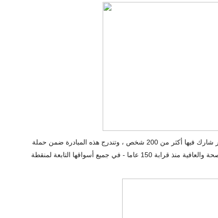
نظمت شركة نستله المغرب يوم السبت 8 فبراير ، وجبة افطار شارك فيها أكثر من 200 شخص ، وتندرج هذه المبادرة ضمن حملة
تحسيسية تنظمها نستله ، الشركة الاولى عالميا في التغذية والصحة والعافية منذ قرابة 150 عاما - في جميع أسواقها التابعة لمنقطة