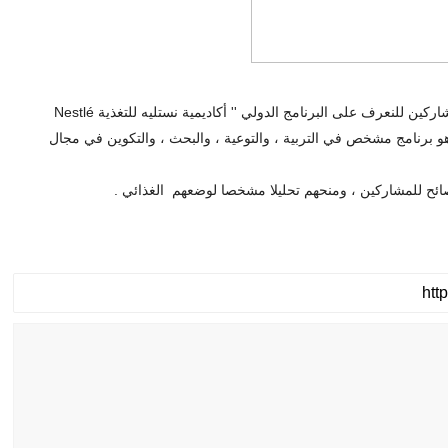
كان إفطار NHW ( الغذية والصحة والعافية ) مناسبة مثلى للمشاركين للنعرف على البرنامج الدولي '' أكاديمية نستليه للتغذية Nestlé
Nutrition In الذي حط رحاله في المغرب من 2012 . وهو برنامج مشخص في التربية ، والتوعية ، والبحث ، والتكوين في مجال