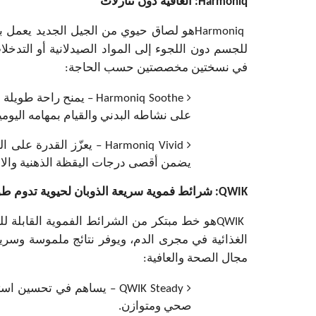
Harmoniq
: العافية دون تنازلات
Harmoniq
هو لصاق حيوي من الجيل الجديد يعمل بتق
للجسم دون اللجوء إلى المواد الصيدلانية أو التدخل
في نسختين مخصصتين حسب الحاجة
:
Harmoniq Soothe
– يمنح راحة طويلة ا
على نشاطه البدني والقيام بمهامه اليومي
Harmoniq Vivid
– يعزّز القدرة على ال
يضمن أقصى درجات اليقظة الذهنية والانت
QWIK
: شرائط فموية سريعة الذوبان لحيوية تدوم طو
QWIK
هو خط مبتكر من الشرائط الفموية القابلة ل
الغذائية في مجرى الدم، ويوفر نتائج ملموسة وسري
مجال الصحة والعافية
:
QWIK Steady
– يساهم في تحسين استق
صحي ومتوازن.