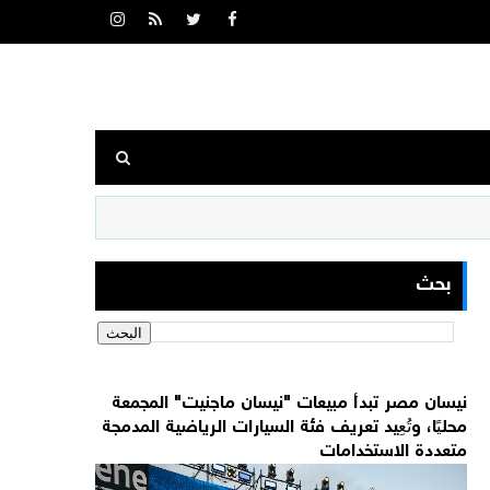
بحث
نيسان مصر تبدأ مبيعات "نيسان ماجنيت" المجمعة
محليًا، وتُعِيد تعريف فئة السيارات الرياضية المدمجة
متعددة الاستخدامات