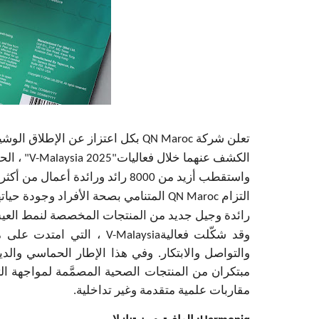
تعلن شركة
QN Maroc
بكل اعتزاز عن الإطلاق الوشي
الكشف عنهما خلال فعاليات
"V-Malaysia 2025"
، الح
التزام
QN Maroc
المتنامي بصحة الأفراد وجودة حياته
رائدة وجيل جديد من المنتجات المخصصة لنمط العي
وقد شكّلت فعالية
V-Malaysia
، التي امتدت على م
والتواصل والابتكار. وفي هذا الإطار الحماسي وال
مبتكران من المنتجات الصحية المصمَّمة لمواجهة ال
مقاربات علمية متقدمة وغير تداخلية
.