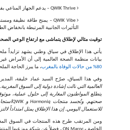
QWIK Thrive
– يدعم الجهاز المناعي بفض
QWIK Vibe
– يمنح طاقة نظيفة ومستقرة
التأثيرات الجانبية المرتبطة بانخفاض الط
توقيت مثالي لإطلاق يتماشى مع ارتفاع الوعي الصح
يأتي هذا الإطلاق في سياق وطني يشهد تزايداً ملح
بيانات منظمة الصحة العالمية إلى أن الأمراض غي
80% من حالات الوفاة بالمغرب
، ما يبرز الحاجة المل
وفي هذا السياق، صرّح السيد عماد خليفة، المدير 
العالمية التي نالت إشادة دولية إلى السوق المغربية
يتطلع المواطنون المغاربة إلى حلول عملية، موث
صحتهم. وتُجسد منتجات
Harmoniq
و
QWIK
استجاب
للاستعمال اليومي. إن هذا الإطلاق يمثل امتداداً لالتز
الخاصة بـ
QN Maroc
، فضلاً عن شبكة موزعيها المنت