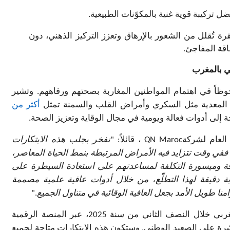
ل تركيبة قوية غنية بالمكوّنات الطبيعية.
 تُقلل من الشعور بالإرهاق وتعزز التركيز الذهني، دون
اقة المفاجئ.
ي بالمغرب
وظاً في اهتمام المواطنين المغاربة بصحتهم ورفاههم. وتشير
ر المعدية مثل السكري وأمراض القلب والسمنة تمثل
أكثر من
حة إلى أدوات فعالة ويومية في مجال الوقاية وتعزيز الصحة
.
العام لشركة
QN Maroc
، قائلاً: "
نفخر بجلب هذه الابتكارات
. ففي وقت تتزايد فيه الأمراض المرتبطة بنمط الحياة المعاصر،
وقة وميسورة التكلفة لمساعدتهم على استعادة السيطرة على
ة دقيقة لهذا التطلّع، من خلال أدوات عافية علمية مصممة
امنا طويل الأمد بجعل العافية الوقائية في متناول الجميع
".
ومن المرتقب طرح هذه المنتجات في السوق المغربي خلال النصف الثاني من سنة 2025، عبر المنصة الرقمية
شرة على الصعيد الوطني. وستكون هذه الابتكارات متاحة لجميع