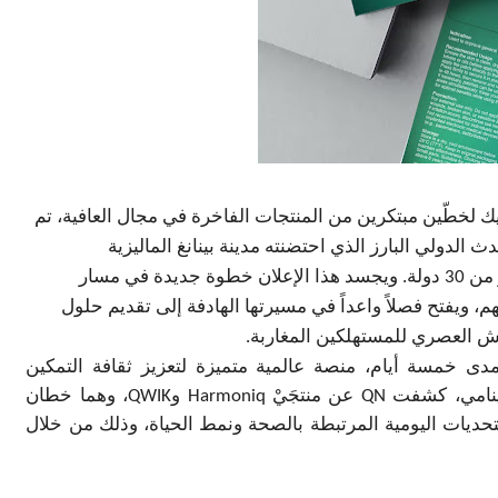
ك لخطّين مبتكرين من المنتجات الفاخرة في مجال العافية، تم
دث الدولي البارز الذي احتضنته مدينة بينانغ الماليزية
واستقطب أزيد من 8000 رائد ورائدة أعمال من أكثر من 30 دولة. ويجسد هذا الإعلان خطوة جديدة في مسار
م، ويفتح فصلاً واعداً في مسيرتها الهادفة إلى تقديم حلول
ش العصري للمستهلكين المغاربة
.
دى خمسة أيام، منصة عالمية متميزة لتعزيز ثقافة التمكين
دينامي، كشفت
QN
عن منتجَيْ
Harmoniq
و
QWIK
، وهما خطان
تحديات اليومية المرتبطة بالصحة ونمط الحياة، وذلك من خلال