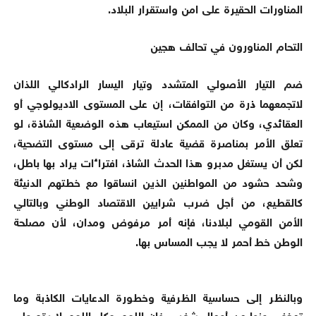
المناورات الحقيرة على امن واستقرار البلاد.
التحام المناورون في تحالف هجين
ضم التيار الأصولي المتشدد وتيار اليسار الرادكالي اللذان
لاتجمعهما ذرة من التوافقات، إن على المستوى الاديولوجي أو
العقائدي، وكان من الممكن استيعاب هذه الوضعية الشاذة، لو
تعلق الأمر بمناصرة قضية عادلة ترقى إلى مستوى التضحية،
لكن أن يستغل مدبرو هذا الحدث الشاذ، افتراءات يراد بها باطل،
وشحد حشود من المواطنين الذين انساقوا مع خطتهم الدنيئة
كالقطيع، من أجل ضرب شرايين الاقتصاد الوطني وبالتالي
الأمن القومي لبلادنا، فإنه أمر مرفوض ومدان، لأن مصلحة
الوطن خط أحمر لا يجب المساس بها.
وبالنظر إلى حساسية الظرفية وخطورة الدعايات الكاذبة وما