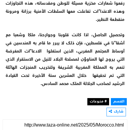
رفعوا شعارات مخزية مسيئة للوطن ومقدساته، هذه التجاوزات
وهذه الاعتداءات تفاعلت معها السلطات الأمنية برزانة ومرونة
منقطعة النظير.
وتحصيل الحاصل، اذا كانت قلوبنا وجوارحنا، ملكا وشعبا مع
أشقاءنا في فلسطين، فإن ذلك لا يبرر ما قام به المندسين في
أوساط المجتمع المغربي، الذين استغلوا الادعاءات المغرضة
التي يروج لها المناوؤن لمصلحة البلاد للنيل من الاستقرار الذي
تنعم به المملكة المغربية الشريفة ولتخريب المنجزات الهائلة
التي تم تحقيقها خلال العشرين سنة الأخيرة تحت القيادة
الرشيد لصاحب الجلالة الملك محمد السادس.
القسم
# منوعات
شارك