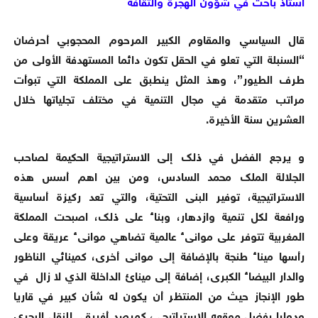
أستاذ باحث في شؤون الهجرة والثقافة
قال السياسي والمقاوم الكبير المرحوم المحجوبي أحرضان
“السنبلة التي تعلو في الحقل تكون دائما المستهدفة الأولى من
طرف الطيور”، وهذ المثل ينطبق على المملكة التي تبوأت
مراتب متقدمة في مجال التنمية في مختلف تجلياتها خلال
العشرين سنة الأخيرة.
و يرجع الفضل في ذلك إلى الاستراتيجية الحكيمة لصاحب
الجلالة الملك محمد السادس، ومن بين اهم أسس هذه
الاستراتيجية، توفير البنى التحتية، والتي تعد ركيزة أساسية
ورافعة لكل تنمية وازدهار، وبناء على ذلك، اصبحت المملكة
المغربية تتوفر على موانىء عالمية تضاهي موانىء عريقة وعلى
رأسها ميناء طنجة بالإضافة إلى موانى أخرى، كمينائي الناظور
والدار البيضاء الكبرى، إضافة إلى مينائ الداخلة الذي لا زال في
طور الإنجاز حيث من المنتظر أن يكون له شأن كبير في قاريا
ودوليا بفضل موقعه الاستراتيجي، كمرصد أفريقي للنقل البحري