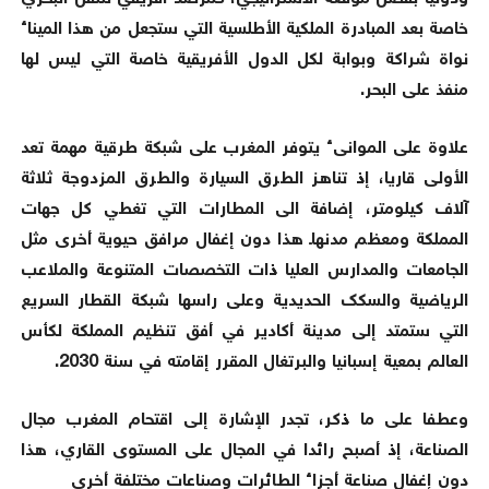
خاصة بعد المبادرة الملكية الأطلسية التي ستجعل من هذا الميناء
نواة شراكة وبوابة لكل الدول الأفريقية خاصة التي ليس لها
منفذ على البحر.
علاوة على الموانىء يتوفر المغرب على شبكة طرقية مهمة تعد
الأولى قاريا، إذ تناهز الطرق السيارة والطرق المزدوجة ثلاثة
آلاف كيلومتر، إضافة الى المطارات التي تغطي كل جهات
المملكة ومعظم مدنهاـ هذا دون إغفال مرافق حيوية أخرى مثل
الجامعات والمدارس العليا ذات التخصصات المتنوعة والملاعب
الرياضية والسكك الحديدية وعلى راسها شبكة القطار السريع
التي ستمتد إلى مدينة أكادير في أفق تنظيم المملكة لكأس
العالم بمعية إسبانيا والبرتغال المقرر إقامته في سنة 2030.
وعطفا على ما ذكر، تجدر الإشارة إلى اقتحام المغرب مجال
الصناعة، إذ أصبح رائدا في المجال على المستوى القاري، هذا
دون إغفال صناعة أجزاء الطائرات وصناعات مختلفة أخرى