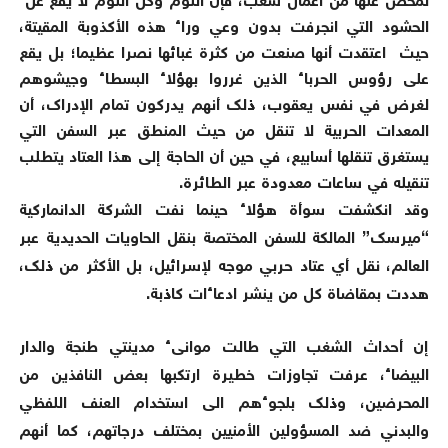
تمخض عنها من أعمال شغب، فإن اللوم وكل اللوم لا يقع عل
الحشود التي انجرفت بدون وعي وراء هذه الأكذوبة المقيتة،
حيث اعتقدت أنها صنعت من كثرة غبائها نصرا عظيما؛ بل يقع
على رؤوس الحرباء الذين غرروا بهؤلاء البسطاء وجيشوهم
لغرض في نفس يعقوب، ذلك أنهم يدركون تمام الإدراك، أن
المعدات الحربية لا تنقل من حيث المنطق عبر السفن التي
يستغرق تنقلها أسابيع، في حين أن الحاجة إلى هذا العتاد يتطلب
تنقيله في ساعات معدودة عبر الطائرة.
وقد انكشفت سوأة هؤلاء حينما نفت الشركة الدانماركية
“ميرسك” المالكة للسفن المختصة بنقل الحاويات الحديدية عبر
العالم، نقل أي عتاد حربي موجه لإسرائيل، بل الأكثر من ذلك،
هددت بمقاضاة كل من ينشر ادعاءات كاذبة.
إن أحداث الشغب التي طالت موانىء مدينتي طنجة والدار
البيضاء، عرفت تجاوزات خطيرة ارتكبها بعض النافذين من
المحرضين، وذلك بلجوءهم الى استخدام العنف اللفظي
والبدني ضد المسؤولين الأمنيين بمختلف درجاتهم، كما أنهم