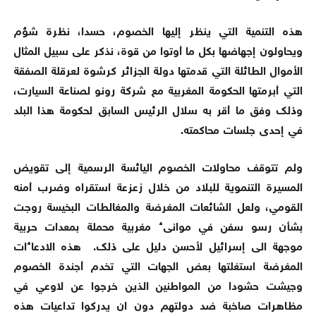
هذه التنمية التي ينظر إليها الخصوم، حسدا، نظرة شؤم
ويحاولون إجهاضها بكل ما أوتوا من قوة، نذكر على سبيل المثال
الأموال الطائلة التي قدمتها دولة الجزائر كرشوة لعرقلة الصفقة
التي أبرمتها الحكومة المغربية مع شركة رونو لصناعة السيارت،
وذلك وفق ما أقر به سلال الرئيس السابق لحكومة هذا البلد
في إحدى جلسات محاكمته.
ولم تتوقف محاولات الخصوم اليائسة الرسمية إلى تقويض
المسيرة التنموية للبلاد من خلال زعزعة استقراه وضرب أمنه
القومي، ولعل الشائعات المغرضة والمغالطات البخيسة روجت
بشأن رسو سفن في موانىء مغربية محملة بمعدات حربية
موجهة الى إسرائيل لأحسن دليل على ذلك. هذه الادعاءات
المغرضة استغلتها بعض الجهات التي تخدم أجندة الخصوم
وجيشت حشودا من المواطنين الذين خرجوا عن لاوعي في
مظاهرات صاخبة ضد دولتهم دون ان يدركوا تداعيات هذه