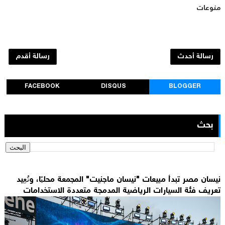
منوعات
رسالة أحدث
رسالة أقدم
FACEBOOK
DISQUS
BLOGGER
بحث
نيسان مصر تبدأ مبيعات "نيسان ماجنيت" المجمعة محليًا، وتُعِيد
تعريف فئة السيارات الرياضية المدمجة متعددة الاستخدامات