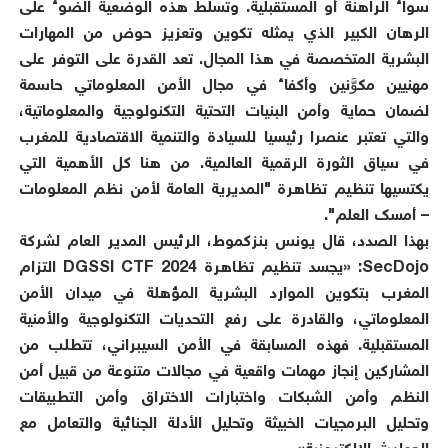
سواء الراهنة أو المستقبلية. وتسلط هذه الوضعية الضوء على
الرهان الكبير الذي يمثله تكوين وتعزيز حوض من المهارات
البشرية المتخصصة في هذا المجال. تعد القدرة على التوفر على
مهنيين مكوَّنين وأكفاء في مجال الأمن المعلوماتي حاسمة
لضمان حماية وأمن البنيات التحتية التكنولوجية والمعلوماتية،
والتي تعتبر عنصرا رئيسيا للسيادة والتنمية الاقتصادية للمغرب
في سياق الثورة الرقمية العالمية. من هنا كل الأهمية التي
يكتسيها تنظيم تظاهرة "المديرية العامة لأمن نظم المعلومات
– أمسك العلم".
بهذا الصدد، قال يونس بنزكموط، الرئيس المدير العام لشركة
SecDojo: «يجسد تنظيم تظاهرة DGSSI CTF 2024 التزام
المغرب بتكوين الموارد البشرية المؤهلة في ميدان الأمن
المعلوماتي، والقادرة على رفع التحديات التكنولوجية والأمنية
المستقبلية. فهذه المسابقة في الأمن السيبراني، تتطلب من
المشاركين إنجاز مهمات واقعية في مجالات متنوعة من قبيل أمن
النظم وأمن الشبكات واختبارات الاختراق وأمن التطبيقات
وتحليل البرمجيات الخبيثة وتحليل الأدلة الجنائية والتعامل مع