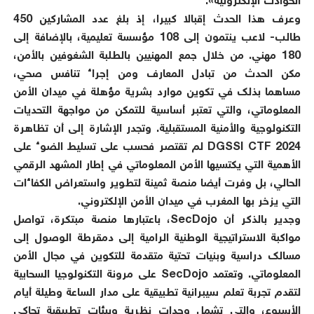
الحوادث الإلكترونية».
وعرف هذا الحدث إقبالا كبيرا، إذ بلغ عدد المشاركين 450
طالب- لاعب ينتمون إلى 108 مؤسسة تعليمية، بالإضافة إلى
180 مهني. من خلال جمع المهنيين بالطلبة الشغوفين بالأمن،
مكن الحدث من تبادل المعارف ومن إجراء تنافس صحي،
مساهما بذلك في تكوين موارد بشرية مؤهلة في ميدان الأمن
المعلوماتي، والتي تعتبر أساسية للتمكن من مواجهة التحديات
التكنولوجية والأمنية المستقبلية. وتجدر الإشارة إلى أن تظاهرة
DGSSI CTF 2024 لم تقتصر فحسب على تسليط الضوء على
الأهمية التي يكتسيها الأمن المعلوماتي في إطار المشهد الرقمي
الحالي، بل وفرت أيضا منصة ثمينة لتطوير واستعراض الكفاءات
التي يزخر بها المغرب في ميدان الأمن الإلكتروني.
وجدير بالذكر أن SecDojo، باعتبارها منصة مبتكرة، تواصل
مواكبة الاستراتيجية الوطنية الرامية إلى دمقرطة الوصول إلى
مسالك دراسية وبنيات تحتية متقدمة للتكوين في مجال الأمن
المعلوماتي. وتعتمد SecDojo على مرونة التكنولوجيا السحابية
لتقدم تجربة تعلم سيبرانية تطبيقية على مدار الساعة وطيلة أيام
الأسبوع، والتي تشمل وحدات نظرية وبيئات تطبيقية تحاكي