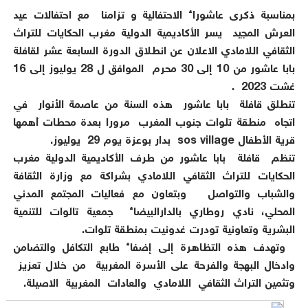
بمناسبة ذكرى عاشوراء الاحتفالية و تزامنا مع احتفالات عيد
العرش المجيد يسر الأكاديمية الدولية مغرب الحكايات للتراث
الثقافي اللامادي الاعلان عن انطلاق الدورة السابعة عشر لقافلة
بابا عاشور من 10 إلى 30 محرم الموافق ل 28 يوليوز إلى 16
غشت 2023 .
تنطلق قافلة بابا عاشور هذه السنة من عاصمة الأنوار في
اتجاه منطقة تلوات جنوب المغرب مرورا بعدة محطات أهمها
قرية الأطفال sos village بدار بوعزة يوم 29 يوليوز.
تنظم قافلة بابا عاشور من طرف الأكاديمية الدولية مغرب
الحكايات للتراث الثقافي اللامادي بشراكة مع وزارة الثقافة
والشباب والتواصل وبتعاون مع فعاليات المجتمع المدني
المحلي، نادي روطاري بالدارالبيضاء جمعية تالوات للتنمية
البشرية وتعاونية تودرت غدونيت بمنطقة تلوات.
وتهدف هذه التظاهرة إلى إضفاء طابع التكافل والتضامن
وادخال البهجة والفرحة على الأسرة المغربية من خلال تعزيز
وتثمين التراث الثقافي اللامادي والعادات المغربية الاصيلة.