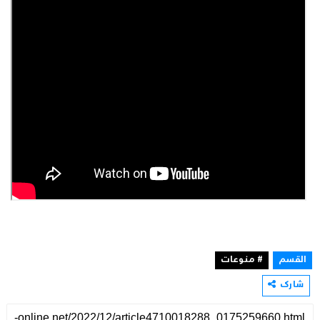
القسم
# منوعات
شارك