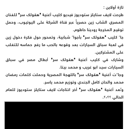
تازة أولاين :
طرحت لايف ستايلز ستوديوز فيديو كليب أغنية "هقولك سر" للفنان
المصري الشاب زين حصرياً عبر قناة الشركة على اليوتيوب، وحمل
توقيع المخرجة رودينا حاطوم.
جاء كليب "هقولك سر" بأجواء شبابية، وتمحور حول فكرة دخول زين
في لعبة سباق السيارات بعد وقوعه بالحب ما رفع حماسه للتغلب
على المشتركين.
وشارك في كليب أغنية "هقولك سر" أبطال مصر في سباق
السيارات سيد ابو غريب و محمد بيتا.
وجاءت أغنية "هقولك سر" باللهجة المصرية وحملت كلمات رمضان
محمد والحان كامل الجندي وتوزيع محمد ياسر.
وتُعد أغنية "هقولك سر" أخر انتاجات لايف ستايلز ستوديوز للعام
الحالي ٢٠٢٢.