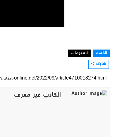
القسم
# منوعات
شارك
الكاتب غير معرف