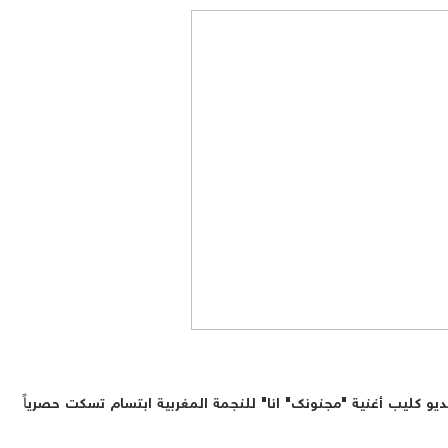
يو كليب أغنية "مجنونك" انا" للنجمة المغربية ابتسام تسكت حصرياً