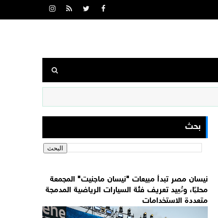
بحث
نيسان مصر تبدأ مبيعات "نيسان ماجنيت" المجمعة
محليًا، وتُعِيد تعريف فئة السيارات الرياضية المدمجة
متعددة الاستخدامات