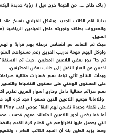
(
باك طاح ..... من الخيمة خرج ميل )، رؤية جديدة اليك
بداية قام الكاتب الجديد وبشكل انفرادي بفسخ عقد ا
والمعروف بحنكته وتجربته داخل الميادين الرياضية (
السبيل
.
حيث ثم التعاقد مع أشخاص تربطه بهم قرابة و لهم م
وأوكل اليهم مهمة تدريب الفريق رغم مستواهم المتوا
ثم جاء دور بعض اللاعبين المحليين ،حيث ثم الاستغن
لاعبين من العيار الثقيل إلى جانب بعض المحترفين
.
وبدأت النتائج تأتي تباعا، سبع خسارات متتالية صرا
على المستوى الوطني على مستوى الانضباط والتسيير ا
سبع هزائم متتالية داخل وخارج أسوار الفريق تطرح أكث
وللامانة فجميع اللاعبين الذين صنعو ا مجد كرة ال
على نقطة وحيدة تضمن لهم البقاء عوض لعب
f Play
أما فما يخص أجور اللاعبين المتعاقد معهم فحسب مصاد
التي يحصل عليها نظراؤهم في قطاع كرة القدم بالاضاف
ومما يزيد الطين بلة أن السيد الكاتب العام ، ولتلمي