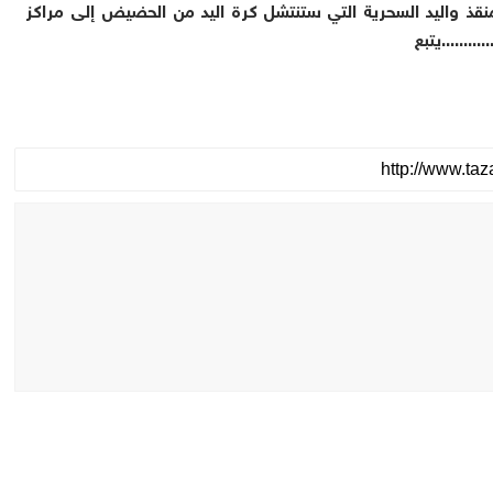
منقذ واليد السحرية التي ستنتشل كرة اليد من الحضيض إلى مراكز
............يتبع