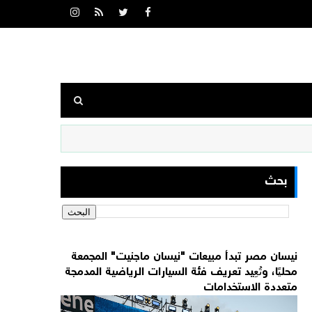
بحث
نيسان مصر تبدأ مبيعات "نيسان ماجنيت" المجمعة
محليًا، وتُعِيد تعريف فئة السيارات الرياضية المدمجة
متعددة الاستخدامات