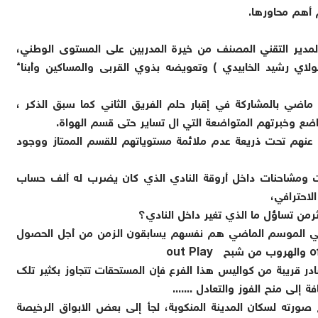
م أهم محاورها
.
لمدير التقني المصنف من خيرة المدربين على المستوى الوطني،
مولاي رشيد الخابيدي ) وتعويضه بذوي القربى والمساكين وأبناء
اضي بالمشاركة في إقبار حلم الفريق الثاني كما سبق الذكر ،
ضع وخبرتهم المتواضعة التي ال تساير حتى قسم الهواة
.
اء عنهم تحت ذريعة عدم ملائمة مستوياتهم للقسم الممتاز ووجود
عات ومشاحنات داخل أروقة النادي الذي كان يضرب له ألف حساب
لاحترافي،
رمن تساؤل ما الذي تغير داخل النادي؟
يد في الموسم الماضي هم نفسهم يسابقون الزمن من أجل الحصول
of
والهروب من شبح
out Play
ر قريبة من كواليس هذا الفرع فإن المستحقات تتجاوز بكثير تلك
ة إلى منح الفوز والتعادل
.......
ع صورته لسكان المدينة المنكوبة، لجأ إلى بعض الابواق الرخيصة