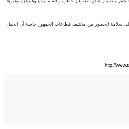
أغنية ( يابتاع النعناع ), خطوة والله ما ينفع وهتزهزه وغيرها
على سلامة الحضور من مختلف قطاعات الجمهور خاصة أن الحفل