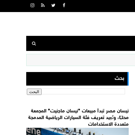
بحث
نيسان مصر تبدأ مبيعات "نيسان ماجنيت" المجمعة
محليًا، وتُعِيد تعريف فئة السيارات الرياضية المدمجة
متعددة الاستخدامات