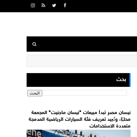
بحث
نيسان مصر تبدأ مبيعات "نيسان ماجنيت" المجمعة
محليًا، وتُعِيد تعريف فئة السيارات الرياضية المدمجة
متعددة الاستخدامات