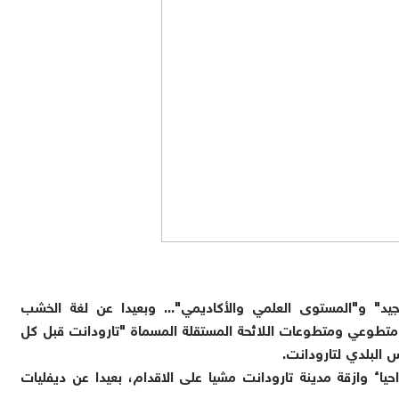
 الجيد" و"المستوى العلمي والأكاديمي"... وبعيدا عن لغة الخشب
تطوعي ومتطوعات اللائحة المستقلة المسماة "تارودانت قبل كل
 البلدي لتارودانت.
حياء وازقة مدينة تارودانت مشيا على الاقدام، بعيدا عن ديفليات