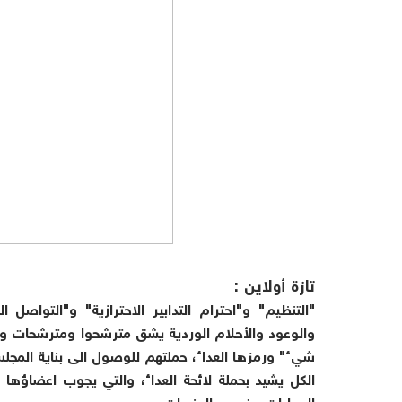
تازة أولاين :
"التنظيم" و"احترام التدابير الاحترازية" و"التواصل
والوعود والأحلام الوردية يشق مترشحوا ومترشحات وم
شيء" ورمزها العداء، حملتهم للوصول الى بناية المجلس
الكل يشيد بحملة لائحة العداء، والتي يجوب اعضاؤها ا