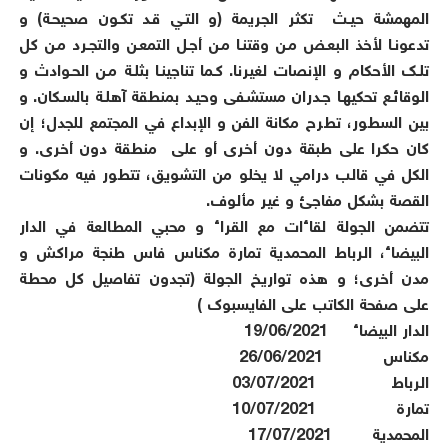
المهمشة حيــث تكثر الجريمة (و التــي قــد تكــون صحيحــة) و
تدعونــا لأخذ البعــض مــن وقتنــا مــن أجــل التمعــن والتجــرد مــن كل
تلــك الأحكام و الإنصات لغيرنا. كــما تناجينــا بثلــة مــن الحــوادث و
الوقائــع تحكيهــا جــدران مستشــفى وحيــد بمنطقة آهلــة بالســكان. و
بين السطور، تطرح مكانة الفن و الإبداع في المجتمع للجدل؛ إن
كان حكرا على طبقة دون أخرى أو على منطقة دون أخرى. و
الكل في قالب درامي لا يخلو من التشويق، تتطور فيه مكونات
القصة بشكل مفاجئ و غير مألوف.
تتضمن الجولة لقاءات مع القراء و محبي المطالعة في الدار
البيضاء، الرباط المحمدية تمارة مكناس فاس طنجة مراكش و
مدن أخرى؛ و هذه تواريخ الجولة (تجدون تفاصيل كل محطة
على صفحة الكاتب على الفايسبوك )
الدار البيضاء 19/06/2021
مكناس 26/06/2021
الرباط 03/07/2021
تمارة 10/07/2021
المحمدية 17/07/2021