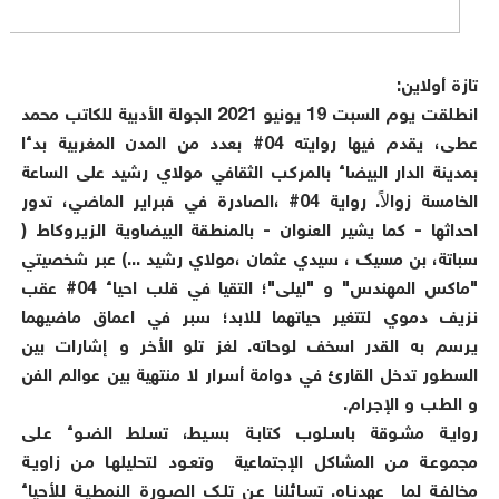
تازة أولاين:
انطلقت يوم السبت 19 يونيو 2021 الجولة الأدبية للكاتب محمد
عطى، يقدم فيها روايته 04# بعدد من المدن المغربية بدءا
بمدينة الدار البيضاء بالمركب الثقافي مولاي رشيد على الساعة
الخامسة زوالاً. رواية 04# ،الصادرة في فبراير الماضي، تدور
احداثها - كما يشير العنوان - بالمنطقة البيضاوية الزيروكاط (
سباتة، بن مسيك ، سيدي عثمان ،مولاي رشيد ...) عبر شخصيتي
"ماكس المهندس" و "ليلى"؛ التقيا في قلب احياء 04# عقب
نزيف دموي لتتغير حياتهما للابد؛ سبر في اعماق ماضيهما
يرسم به القدر اسخف لوحاته. لغز تلو الأخر و إشارات بين
السطور تدخل القارئ في دوامة أسرار لا منتهية بين عوالم الفن
و الطب و الإجرام.
روايــة مشــوقة باســلوب كتابــة بســيط، تســلط الضــوء عــلى
مجموعــة مــن المشاكل الإجتماعية وتعــود لتحليلهــا مــن زاويــة
مخالفــة لما عهدنــاه. تســائلنا عــن تلــك الصــورة النمطيــة للأحياء