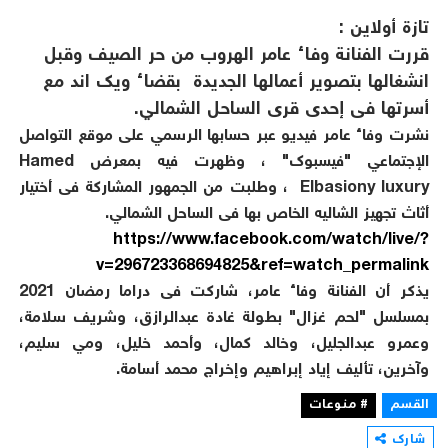
تازة أولاين :
قررت الفنانة وفاء عامر الهروب من حر الصيف وقبل
انشغالها بتصوير أعمالها الجديدة بقضاء ويك اند مع
أسرتها فى إحدى قرى الساحل الشمالي.
نشرت وفاء عامر فيديو عبر حسابها الرسمي على موقع التواصل
الإجتماعي "فيسبوك" ، وظهرت فيه بمعرض Hamed
Elbasiony luxury ، وطلبت من الجمهور المشاركة فى أختيار
أثاث تجهيز الشاليه الخاص بها فى الساحل الشمالي.
https://www.facebook.com/watch/live/?
v=296723368694825&ref=watch_permalink
يذكر أن الفنانة وفاء عامر، شاركت فى دراما رمضان 2021
بمسلسل "لحم غزال" بطولة غادة عبدالرازق، وشريف سلامة،
وعمرو عبدالجليل، وخالد كمال، وأحمد خليل، ومي سليم،
وآخرين، تأليف إياد إبراهيم وإخراج محمد أسامة.
القسم
# منوعات
شارك