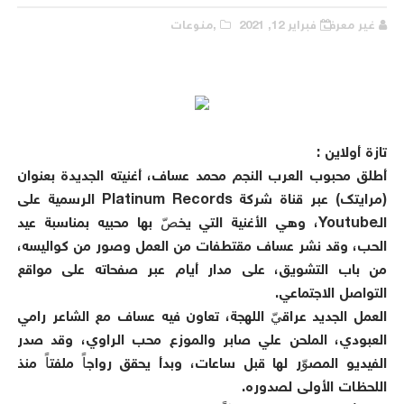
غير معرف
فبراير 12, 2021
,منوعات
تازة أولاين :
أطلق محبوب العرب النجم محمد عساف، أغنيته الجديدة بعنوان
(مرايتك) عبر قناة شركة Platinum Records الرسمية على
الـYoutube، وهي الأغنية التي يخصّ بها محبيه بمناسبة عيد
الحب، وقد نشر عساف مقتطفات من العمل وصور من كواليسه،
من باب التشويق، على مدار أيام عبر صفحاته على مواقع
التواصل الاجتماعي.
العمل الجديد عراقيّ اللهجة، تعاون فيه عساف مع الشاعر رامي
العبودي، الملحن علي صابر والموزع محب الراوي، وقد صدر
الفيديو المصوّر لها قبل ساعات، وبدأ يحقق رواجاً ملفتاً منذ
اللحظات الأولى لصدوره.