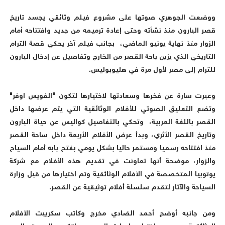
ووضعت الجوهري صوتها على مشروع فيلم وثائقي يجسد تاريخ
قصر البارون منذ نشأته وحتى إعادة ترميمه من جديد وافتتاحه أمام
الزوار منذ نهاية يونيو الماضي، بجانب فيلم آخر يحكي قصة الترام
التاريخي الذي يزين باحة القصر من الخارج وتفاصيل عن إدخال البارون
للترام إلى مصر لأول مرة في هليوبوليس.
وعبرت سارة عن فخرها وسعادتها لاختيارها لتكون "الفويس اوفر"
وتضع التعليق الصوتي للأفلام الوثائقية التي يتم عرضها داخل
القصر باللغة العربية، وتحكي بالتفاصيل كواليس عن حياة البارون
وتاريخ القصر الأثري، وبدأ عرض الأفلام الأربعة داخل ساحة القصر
منذ افتتاحه رسميا ومستمر حاليا بشكل يومي بفتح بابه أمام السياح
والزوار، موضحة أنها تعاونت في تقديم هذه الأفلام مع شركة
يوتوبيا المتخصصة في الأفلام الوثائقية وتم اختيارها من قبل وزارة
السياحة والآثار لتقدم سلسلة أفلام توثيقية عن القصر.
ومن جانبه أوضح أحمد الضادي مخرج وكاتب سكريبت الأفلام