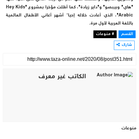
"هاي" وبيبصو" و"داير زيادة"، كما أطلت مؤخرا بمشروع "Hey Kids
Arabic"، الذي أعادت خلاله إحياء أشهر أغاني الأطفال العالمية
باللغة العربية لأول مرة.
القسم
# منوعات
شارك
الكاتب غير معرف
منوعات