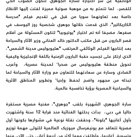
الوثائقية عن سر اختياره لسارة الجوهري لتكون الصوت الحي
للقصر، لما تتمتع به من موهبة صوتية مميزة لفتت إليها الأنظار
خاصة بعد تعاونهما سويا من قبل في تقديم فيلم "مدرسة
الكاريكاتير"، الذي قدمت خلالها جوهري شخصية روز اليوسف في
صغرها، مضيفا أنه تم اختيار "يوتيوبيا" لتكون المسئولة عن أفلام
قصر البارون من قبل مكتب الدكتور خالد العناني وزير الآثار والسياحة
بعد إنتاجها الفيلم الوثائقي المرتقب "هليوبوليس مدينة الشمس"،
الذي ارتكز على تجسيد حقبة البارون الزمنية باللغة الإنجليزية وكيفية
تحويل منطقة هليوبوليس من صحراء لمدينة عصرية، وأعرب
الضادي وسارة عن سعادتهما للتعاون مع وزارة الآثار والسياحة لما
تبذله من مجهود واضح لحفظ وإحياء وتطوير المناطق الأثرية
والسياحية المصرية برؤية تنافسية عالمية.
سارة الجوهري الشهيرة بلقب "جوهري"، مغنية مصرية مستقرة
حاليا في دبي، بدأت رحلتها الغنائية منذ قرابة 12 سنة واشتهرت
بأول أغانيها "بلونة"، وحققت نقلة نوعية في مشوارها بكونها أول
مصرية تتعاقد مع يونيفرسال ميوزيك العالمية للتولى مهمة توزيع
وتسويق أغانيها، وأطلقت معها أكثر من أربعة أغاني حتى الآن، منها