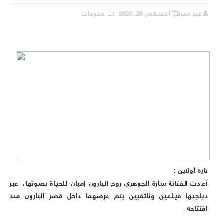
غير معرف
أغسطس 28, 2020
,منوعات
تازة أولاين :
أعادت الفنانة سارة الجوهري روح البارون إمبان للحياة بصوتها، عبر
دبلجتها فيلمين وثائقيين يتم عرضهما داخل قصر البارون منذ
افتتاحه.