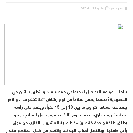
غير معرف
مايو 03, 2014
تناقلت مواقع التواصل الاجتماعي مقطع فيديو، يُظهر شابّين في
السعودية أحدهما يحمل سلاحاً من نوع رشاش “كلاشنكوف”، والآخر
يبعد عنه مسافة تتراوح ما بين 10 إلى 15 متراً، ويضع على رأسه
علبة مشروب غازي. بينما يقوم ثالث بتصوير حامل السلاح، وهو
يطلق طلقة واحدة فقط ويُسقط علبة المشروب الغازي من فوق
رأس حاملها، وبالفعل أصاب الهدف. واتضح من خلال المقطع مقدار