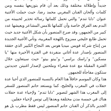
جديداً وإطلالة مختلفة وذلك بعد أن قام بتوزيعها بنفسه ومن
كلمات وألحان الفنان المغربي محمد رضا، حيث حملت الأغنية
عنوان "دابا تندم" والتي تحمل كلماتها رسالة تحذير لحبيبته من
الندم بعد الفراق خاصة وأن كلماتها تلامس المشاعر ويعيشها عدد
كبير من الجمهور، وقد صرح المنصور بأن شكل الأغنية جديد حيث
تحمل طابع خليجي ممزوج باللهجة المغربية، وتأتي الأغنية الجديدة
من إنتاج شركة فويس ميديا هوس بعد النجاح الكبير الذي حققة
المنصور بإصدار عدة أغاني منفردة في الفترة الأخيرة منها "يا
مسكين" و"راسك براسي" و"بيتو بيتو" حيث سيتعاون خلال
الفترة المقبلة مع عدة شعراء وملحنين لإصدار اغنيتن جديدتين
ستكون مفاجأة للجمهور.
هذا وكان الموسم حافلاً هذا العام بالنسبة للمنصور الذي أحيا عدة
حفلات في المغرب والخليج، كما ويستعد حاتم المنصور للسفر
إلى المغرب هذا الشهر لتصوير "دابا تندم" ولإحياء عدة حفلات
هناك في خمسة مدن مختلفة وبعدها إلى تونس لإحياء حفلين.
الجدير بالذكر أن الفنان حاتم المنصور ليس فقط مطرب بل هو