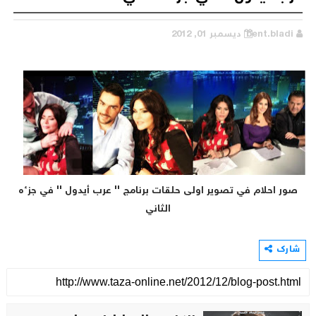
bent.bladi
ديسمبر 01, 2012
صور احلام في تصوير اولى حلقات برنامج '' عرب أيدول '' في جزءه
الثاني
شارك