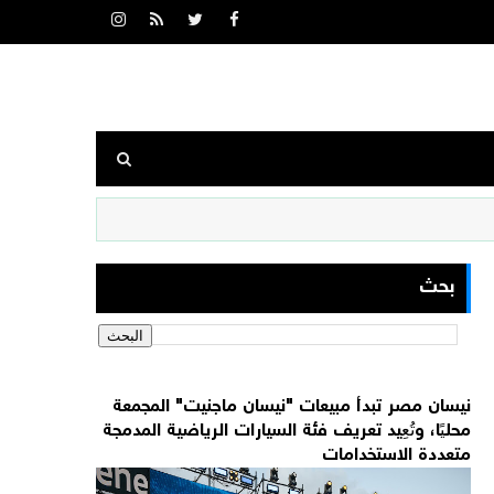
بحث
نيسان مصر تبدأ مبيعات "نيسان ماجنيت" المجمعة
محليًا، وتُعِيد تعريف فئة السيارات الرياضية المدمجة
متعددة الاستخدامات