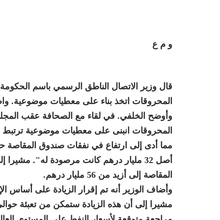
و م ع
قال وزير الاتصال الناطق الرسمي باسم الحكومة
المحروقات اتخذ بناء على معطيات موضوعية. واص
وأوضح الخلفي. في لقاء مع الصحافة عقب المجلس
المحروقات انبنى على معطيات موضوعية ترتبط با
أصل 32 مليار درهم كانت مرصودة له". مشير
المقاصة إلى أزيد من 56 مليار درهم.
وأضاف الوزير أنه تم إقرار الزيادة على أساس الإ
مراجعة متوقعة لأسعار النفط على المستوى العالمي والتي تق