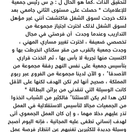
لتحقيق الذات .كما هو الحال ل : ج س رئيس جمعية
للإعلاميات " حصلت على مستوى الثاني جامعي بعد
ذلك خرجت لسوق الشغل فاكتشفت أنني غير مؤهل
لسوق الشغل لذلك اخترت اجتياز مجموعة من
التداريب وعندما وجدت
أن فرصتي في مجال
تخصصي ضعيفة ، اخترت تغيير مساري المهني ،
وجدت جمعية بالقرب من مقر سكناي انخرطت بها و
اكتسبت منها تجربة لا بأس بها ، ثم اتخذت قراري
بتأسيس جمعية على نفس النهج رفقة مجموعة من
الأصدقاء ، و الآن لدينا مجموعة من الفروع عبر ربوع
المملكة ، صحيح أنها لم تكن الهدف لكنها على الأقل
كانت الوسيلة التي تنقدني من براثن البطالة "
لكن هدا لم يكن الاستثناء فالكثير من الشباب اتخذوا
من الجمعيات مجالا لتأسيس الاستقلالية في العمل
تذر عليهم دخلا مهما ، و إن كان العمل الجمعوي أتى
لهدف إنساني تطغى عليه المجانية ، فإنه اليوم أصبح
وسيلة جديدة للكثيرين تغنيهم عن انتظار فرصة عمل