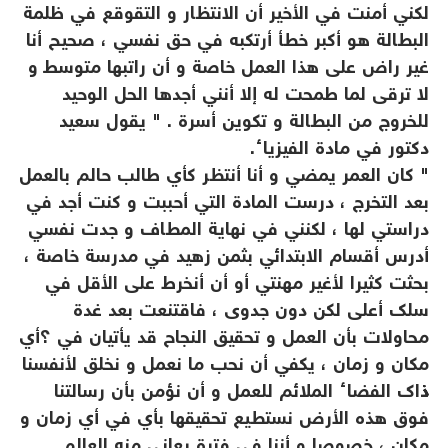
لكني أمنت في الأخير أن الانتظار و التقوقع في ظلمة
البطالة هو أكبر خطأ أرتكبه في حق نفسي ، صحيح أنا
غير راض على هذا العمل خاصة و أن راتبها متوسط و
لا ترقى لما طمحت له إلا أنني أجدها الحل الوحيد
للخروج من البطالة و تكوين أسرة . " يقول سعيد
دكتور في مادة الفيزياء.
" كان العمر يمضي و أنا أنتظر كأي طالب حالم بالعمل
بعد التخرج ، درست المادة التي أحببت و كنت أجد في
دراستي لها ، لكنني في نهاية المطاف و جدت نفسي
أدرس أقسام الابتدائي بثمن زهيد في مدرسة خاصة ،
بحثت كثيرا لأغير مهنتي أو أن أنخرط على الأقل في
سلك أعلى لكن دون جدوى ، فاقتنعت بعد غدة
محاولات بأن العمل و تحقيق النجاح قد يأتيان في ؟أي
مكان و زمان ، يكفي أن نحب ما نعمل و نخلق لأنفسنا
ذاك الفضاء الملائم للعمل و أن نؤمن بأن رسالتنا
فوق هذه الأرض نستطيع تحقيقها بأي في أي زمان و
مكان ، خصوصا و أننا في فترة يعاني منه العالم