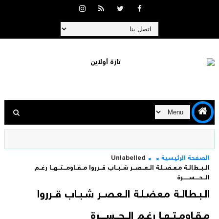
الصفحة الرئيسية
Unlabelled
الــبــطالــة مـعـضــلـة الــعــصـــر شــبــاب قـــرروا مــقــاومـــتـــهــا رغــم
الـــحــــســــــرة
الــبــطالــة مـعـضــلـة الــعــصـــر شــبــاب قـــرروا
مــقــاومـــتـــهــا رغــم الـــحــــســــــرة