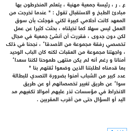
ع . ر ، رئيسة جمعية مهنية ، يتعلم المنخرطون بها
مبادئ الطبخ و الاستقبال تقول : " عندما تخرجت من
المعهد كانت أحلامي كبيرة لكني فوجئت بأن سوق
العمل ليس سهلا كما تخيلناه ، بحثت كثيرا عن عمل
لكن دون جدوى ، فقررت أن أنشئ جمعية في مجال
تخصصي رفقة مجموعة من الأصدقاء ، نجحنا في ذلك
، واجهتنا مجموعة من العقبات لكنه كان الباب الوحيد
أمنانا و رغم أنه لم يكن منتهى طموحنا لكننا سعداء
بما قدمناه لطلبتنا الذين وضعوا ثقتهم بنا "
عدد كبير من الشباب أمنوا بضرورة التصدي للبطالة
سواء عن طريق تغيير تخصصاتهم أو عن طريق
الانخراط في مؤسسات تذر عليهم أموالا تكفيهم مد
اليد أو السؤال حتى من أقرب المقربين .