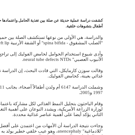
كشفت دراسة عملية حديثة عن صلة بين تغذية الحامل واعتمادها حم
أطفال بتشوهات خلقية.
والدراسة، هي الأولى من نوعها تستكشف الصلة بين حمية ال
"الصلب المشقوق - spina bifida" أو الشفة الأرنبية cleft lip.
الأنبوب العصبي" neural tube defects NTDs.
وقالت سوزن كارمايكل، التي قادت البحث، إن الدراسة ن
غذائي بعينة، كحامض الفوليك.
1997 و2005.
وقام الباحثون بتحليل النمط الغذائي لكل مشاركة باعتما
لوزارة الزراعة الأمريكية، ويشدد النوعان على أهمية الت
الثاني يؤكد أيضا على أهمية عناصر غذائية محددة.
وجاءت نتيجة الدراسة أن الأمهات من اعتمدن على أفضل 