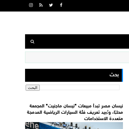
بحث
نيسان مصر تبدأ مبيعات "نيسان ماجنيت" المجمعة
محليًا، وتُعِيد تعريف فئة السيارات الرياضية المدمجة
متعددة الاستخدامات