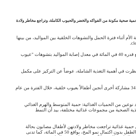
ية صحية مكونة من الفواكه والخضر والحبوب الكاملة، وتراجع مخاطر ولادة
أم أثناء فترة الحمل والتشوهات الخلقية بين المواليد، من بينها
وأدى شيوع استخدام الحوامل لحامض الفوليك إلى تراجع قدره 40 في المائة في معدل إصابة المواليد بتشوهات "عيوب
ظرت في أهمية التغذية الشاملة، عوضاً عن التركيز على مكمل
وشملت الدراسة 6147 أم ولدن أطفالاً أصحاء، بجانب 3411 مشاركة أخرى أنجبن أطفالاً بعيوب خلقية، خلال الفترة من عام
د نوعين من الحميات الغذائية: حمية المتوسط والهرم الغذائي
غذية الصحية من مجموعات غذائية مختلفة، بيد أن النمط
حمية غذائية تراجعت مخاطر ولادتهن لأطفال مصابون بحالة
"للادماغية" anencephaly، وهو عيب خلقي خطير يولد به الطفل بدون اكتمال نمو المخ، بواقع 50 في المائة، كما تدنى