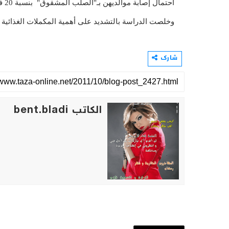
احتمال إصابة موالديهن بـ"الصلب المشقوق" بنسبة 20 في المائة، والشفة الأرنبية بمعدل 30 في المائة.
وخلصت الدراسة بالتشديد على أهمية المكملات الغذائية 
شارك
الكاتب bent.bladi