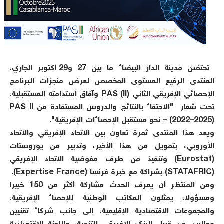
تحتضن مدينة الدار البيضاء ما بين 27 و29 أكتوبر الجاري،
المنتدى الرفيع المستوى المخصص لعرض منجزات البرنامج
الإحصائي الإفريقي الثاني (PAS (II وآفاق استدامته المستقبلية،
تحت شعار "الاحتفاء بالنتائج والدروس المستفادة من PAS II
(2022–2025) – نحو مستقبل الإحصاءات الإفريقية".
ويعد هذا المنتدى ثمرة تعاون بين الاتحاد الإفريقي والاتحاد
الأوروبي، بتمويل من هذا الأخير، وتدبير من يوروستات
(Eurostat) وتنفيذ من طرف مفوضية الاتحاد الإفريقي
(STATAFRIC) بشراكة مع خبرة فرنسا (Expertise France).
ومن المنتظر أن يعرف الحدث مشاركة أكثر من 150 خبيرا
ومسؤولا، يمثلون المكاتب الوطنية للإحصاء الإفريقية،
والمجموعات الاقتصادية الإقليمية، إلى جانب شركاء تقنيين