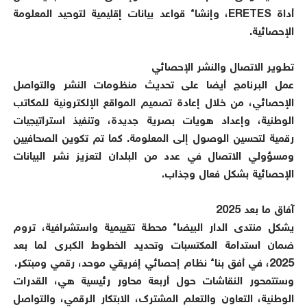
أداة ERETES، وإنشاء قواعد بيانات إقليمية لتوحيد المعلومة
الإحصائية.
تطوير الاتصال والنشر الإحصائي
عمل البرنامج أيضا على تحديث منظومات النشر والتواصل
الإحصائي، من خلال إعادة تصميم المواقع الإلكترونية للمكاتب
الوطنية، وإعداد هويات بصرية جديدة، وتنفيذ استراتيجيات
رقمية لتحسين الوصول إلى المعلومة. كما تم تكوين الصحافيين
ومسؤولي الاتصال في عدد من البلدان لتعزيز نشر البيانات
الإحصائية بشكل فعال وجذاب.
آفاق ما بعد 2025
يشكل منتدى الدار البيضاء محطة تقييمية واستشرافية، تروم
ضمان استدامة المكتسبات وتحديد الخطوط الكبرى لما بعد
2025، في أفق بناء نظام إحصائي إفريقي موحد، رقمي ومبتكر.
وستتمحور النقاشات حول أربعة محاور رئيسية هي، القدرات
الوطنية، التعاون والتعلم المشترك، الابتكار الرقمي، والتواصل