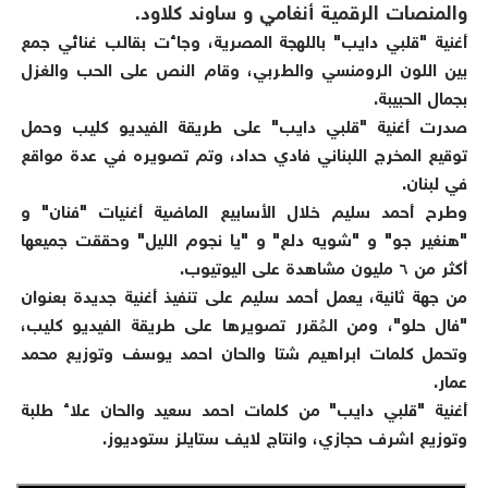
والمنصات الرقمية أنغامي و ساوند كلاود.
أغنية "قلبي دايب" باللهجة المصرية، وجاءت بقالب غنائي جمع
بين اللون الرومنسي والطربي، وقام النص على الحب والغزل
بجمال الحبيبة.
صدرت أغنية "قلبي دايب" على طريقة الفيديو كليب وحمل
توقيع المخرج اللبناني فادي حداد، وتم تصويره في عدة مواقع
في لبنان.
وطرح أحمد سليم خلال الأسابيع الماضية أغنيات "فنان" و
"هنغير جو" و "شويه دلع" و "يا نجوم الليل" وحققت جميعها
أكثر من ٦ مليون مشاهدة على اليوتيوب.
من جهة ثانية، يعمل أحمد سليم على تنفيذ أغنية جديدة بعنوان
"فال حلو"، ومن المُقرر تصويرها على طريقة الفيديو كليب،
وتحمل كلمات ابراهيم شتا والحان احمد يوسف وتوزيع محمد
عمار.
أغنية "قلبي دايب" من كلمات احمد سعيد والحان علاء طلبة
وتوزيع اشرف حجازي، وانتاج لايف ستايلز ستوديوز.