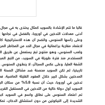
غالبا ما تتم الإشادة بالسويد كمثال يحتذى به في مجال ا
أدنى معدلات التدخين في أوروبا، بالفضل في نجاحها إلى
وعلى رأسها السنوس. واتضح أن هذه الاستراتيجية كان
لاعتماد مقاربة براغماتية في مجال الحد من المخاطر المرت
ولعب السنوس، وهو منتوج تبغ يستعمل عن طريق الفم ب
المستخدم منذ فترة طويلة في السويد، من التبغ 
الشفة العليا. وعلى عكس السجائر، لا ينطوي السنوس عل
تاريخيا، لم تكن السويد محصنة ضد مشاكل الصحة العا
المدخنين بشكل كبير خلال العقود القليلة الماضية. 
تدخين في أوروبا، حيث 
السويد أول دولة خالية من التدخين في المستقبل القري
تم اعتماد السنوس على نطاق واسع في السويد كبديل
الشديدة إلى النيكوتين من دون استنشاق الدخان، تمك