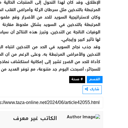
الإطلاق. وقد كان لهذا التحول إلى المنتجات الخالية
المرتبطة بالتدخين مثل سرطان الرئة وأمراض القلب ان
وكان لاستراتيجية السويد للحد من الأضرار وقع مل
المرتبطة بالتدخين في السويد بشكل ملحوظ مقارنة ب
الوفيات الناتجة عن التدخين. وتبرز هذه النتائج أن سي
لها تأثير كبير وإيجابي.
وقد جذب نجاح السويد في الحد من التدخين انتباه الب
التدخين والأمراض المرتبطة به. وعلى الرغم من أن ا
كأداة للحد من الضرر تشير إلى إمكانية استكشاف نماذج 
للسجائر، أصبحت اليوم جد متنوعة، مع توفر العديد من ا
القسم
# صحة
شارك
الكاتب غير معرف