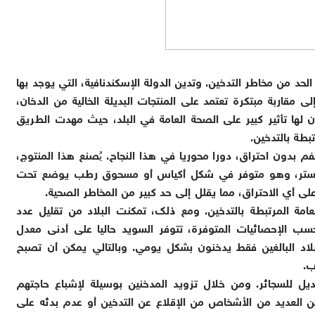
لحد من مخاطر التدخين. وتدين الدولة الإسكندنافية، التي يوجد بها
 مقاربة مبتكرة تعتمد على المنتجات البديلة الخالية من الدخان،
 لها تأثير كبير على الصحة العامة في البلد، حيث مهدت الطريق
بطة بالتدخين.
دون احتراق، دورا محوريا في هذا النجاح. يُصنع هذا المنتوج،
المبستر، وهو متوفر في شكل أكياس أو مسحوق رطب يوضع تحت
ى أي الاحتراق، مما يقلل إلى حد كبير من المخاطر الصحية.
مة المرتبطة بالتدخين. ومع ذلك، تمكنت البلاد من تقليل عدد
فحسب الإحصائيات المتوفرة، تتوفر السويد حاليا على أدنى معدل
أن نسبة 5.8% من سكان البلاد البالغين فقط يدخنون بشكل يومي. وبالتالي يمكن أن تصبح
ب.
 للسجائر. ومن خلال تزويد المدخنين بوسيلة لإشباع حاجتهم
ن العديد من الأشخاص من الإقلاع عن التدخين أو عدم بدئه على