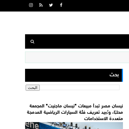
بحث
نيسان مصر تبدأ مبيعات "نيسان ماجنيت" المجمعة
محليًا، وتُعِيد تعريف فئة السيارات الرياضية المدمجة
متعددة الاستخدامات