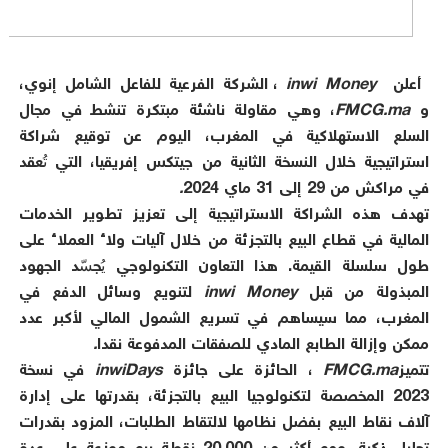
أعلن
inwi Money
، الشركة الفرعية للفاعل الشامل إنوي،
و
FMCG.ma
، وهي مقاولة ناشئة مبتكرة تنشط في مجال
السلع الاستهلاكية في المغرب، اليوم عن توقيع شراكة
استراتيجية خلال النسخة الثانية من جيتكس إفريقيا، التي تُعقد
في مراكش من 29 إلى 31 ماي 2024
.
تهدف هذه الشراكة الاستراتيجية إلى تعزيز تطوير الخدمات
المالية في قطاع البيع بالتجزئة من خلال آليات ولاء العملاء على
طول سلسلة القيمة. هذا التعاون التكنولوجي يُجسّد الجهود
المبذولة من قبل
inwi Money
لتنويع وسائل الدفع في
المغرب، مما سيساهم في تسريع الشمول المالي لأكبر عدد
ممكن وإزالة الطابع المادي للصفقات المدفوعة نقدا
.
تتميز
FMCG.ma
، الحائزة على جائزة
inwiDays
في نسخة
2023 المخصصة لتكنولوجيا البيع بالتجزئة، بقدرتها على إدارة
آلاف نقاط البيع بفضل نظامها لالتقاط الطلبات، المزود بقدرات