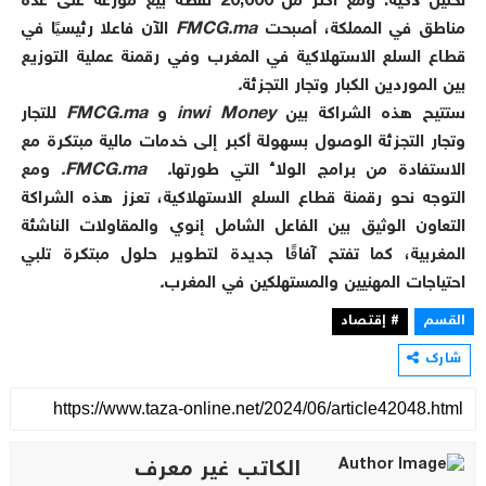
تحليل ذكية. ومع أكثر من 20,000 نقطة بيع موزعة على عدة
مناطق في المملكة، أصبحت
FMCG.ma
الآن فاعلا رئيسيًا في
قطاع السلع الاستهلاكية في المغرب وفي رقمنة عملية التوزيع
بين الموردين الكبار وتجار التجزئة
.
ستتيح هذه الشراكة بين
inwi Money
و
FMCG.ma
للتجار
وتجار التجزئة الوصول بسهولة أكبر إلى خدمات مالية مبتكرة مع
الاستفادة من برامج الولاء التي طورتها
.
FMCG.ma.
ومع
التوجه نحو رقمنة قطاع السلع الاستهلاكية، تعزز هذه الشراكة
التعاون الوثيق بين الفاعل الشامل إنوي والمقاولات الناشئة
المغربية، كما تفتح آفاقًا جديدة لتطوير حلول مبتكرة تلبي
احتياجات المهنيين والمستهلكين في المغرب
.
القسم
# إقتصاد
شارك
الكاتب غير معرف