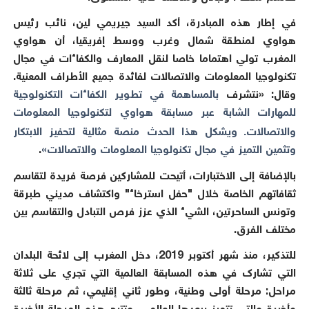
في إطار هذه المبادرة، أكد السيد
جيريمي لين، نائب رئيس
هواوي لمنطقة شمال وغرب ووسط إفريقيا
، أن هواوي
المغرب تولي اهتماما خاصا لنقل المعارف والكفاءات في مجال
تكنولوجيا المعلومات والاتصالات لفائدة جميع الأطراف المعنية.
وقال: «نتشرف
بالمساهمة في تطوير الكفاءات التكنولوجية
للمهارات الشابة عبر مسابقة هواوي لتكنولوجيا المعلومات
والاتصالات
ويشكل هذا الحدث منصة مثالية لتحفيز الابتكار
.
وتثمين التميز في مجال تكنولوجيا المعلومات والاتصالات»
.
بالإضافة إلى الاختبارات، أتيحت للمشاركين فرصة فريدة لتقاسم
ثقافاتهم الخاصة خلال "حفل استرخاء" واكتشاف مديني طبرقة
وتونس الساحرتين، الشيء الذي عزز فرص التبادل والتقاسم بين
مختلف الفرق.
للتذكير، منذ شهر أكتوبر
2019
، دخل المغرب إلى لائحة البلدان
التي تشارك في هذه المسابقة العالمية التي تجري على ثلاثة
مراحل: مرحلة أولى وطنية، وطور ثاني إقليمي، ثم مرحلة ثالثة