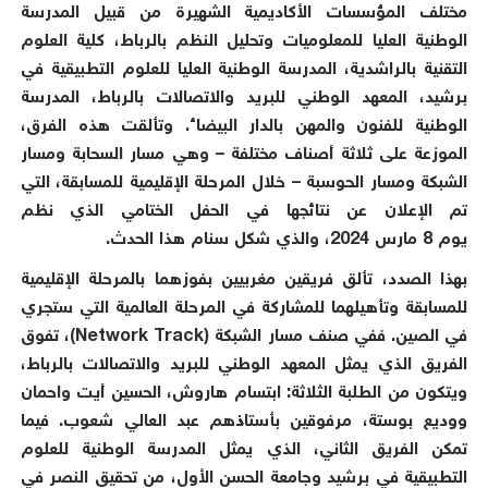
مختلف المؤسسات الأكاديمية الشهيرة من قبيل المدرسة
الوطنية العليا للمعلوميات وتحليل النظم بالرباط، كلية العلوم
التقنية بالراشدية، المدرسة الوطنية العليا للعلوم التطبيقية في
برشيد، المعهد الوطني للبريد والاتصالات بالرباط، المدرسة
الوطنية للفنون والمهن بالدار البيضاء. وتألقت هذه الفرق،
الموزعة على ثلاثة أصناف مختلفة – وهي مسار السحابة ومسار
الشبكة ومسار الحوسبة – خلال المرحلة الإقليمية للمسابقة، التي
تم الإعلان عن نتائجها في الحفل الختامي الذي نظم
يوم
8
مارس
2024
، والذي شكل سنام هذا الحدث.
بهذا الصدد، تألق فريقين مغربيين بفوزهما بالمرحلة الإقليمية
للمسابقة وتأهيلهما للمشاركة في المرحلة العالمية التي ستجري
في الصين. ففي صنف مسار الشبكة (
Network Track
)، تفوق
الفريق الذي يمثل المعهد الوطني للبريد والاتصالات بالرباط،
ويتكون من الطلبة الثلاثة: ابتسام هاروش، الحسين أيت واحمان
ووديع بوستة، مرفوقين بأستاذهم عبد العالي شعوب. فيما
تمكن الفريق الثاني، الذي يمثل المدرسة الوطنية للعلوم
التطبيقية في برشيد وجامعة الحسن الأول، من تحقيق النصر في