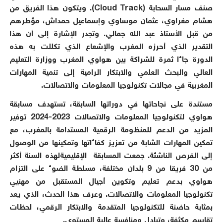
صنف مسار السحابة (
Cloud Track
). ويتكون هذا الفريق من
هشام مغراوي، عثمان موساوي وإسماعيل حمداش، مؤطرهم
من قبل الأستاذ عبد الله جمالي. وتجدر الإشارة إلى أن هذا
التقدير الذي أحرزه المغرب والإشعاع الذي تكللت به هذه
الدورة جاءا ثمرة للشراكة بين هواوي المغرب ووزارة التعليم
العالي والبحث العلمي والابتكار الرامية إلى تنمية المهارات
المغربية في مجالات تكنولوجيا المعلومات والاتصالات.
مستندة على نجاحاتها في دوراتها السابقة، تستهدف مسابقة
هواوي لتكنولوجيا المعلومات والاتصالات
2023
-
2024
توفير
المزيد من الدعم للمنظومة الرقمية المستدامة بالمغرب، مع
تمكين المهارات الشابة من تعزيز كفاءاتها وتمكينها من الوصول
إلى الفرص الناشئة. جمعت المسابقة
الإقليمية
لهذه السنة أكثر
من
30
فريقا من
9
بلدان مختلفة، مسلطة الضوء على التزام
هواوي بدعم تعليم وتكوين أجيال المستقبل من مهنيي
تكنولوجيا المعلومات والاتصالات. وعرف هذا الحدث، الذي يعد
بمثابة حاضنة للتكنولوجيا المتقدمة والابتكار الرقمي، لحظات
تقاسم مكثفة، وتبادل ومنافسة عالية المستوى.