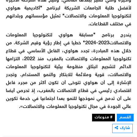
وأخيرة والتي تتميز ببعدها العالمي. وتتيح هذه المرحلة الأخيرة
لأفضل طلبة الجامعات الشريكة لبرنامج "أكاديمية هواوي
لتكنولوجيا المعلومات والاتصالات" تمثيل مؤسساتهم وبلدانهم
في مختلف القطاعات.
يندرج برنامج "مسابقة هواوي لتكنولوجيا المعلومات
والاتصالات
2023
-
2024
" خطيا في إطار رؤية وقيم الشركة. من
خلال هذه المبادرة، تجدد هواوي، الفاعل الأساسي في قطاع
تكنولوجيا المعلومات والاتصالات بالمغرب منذ
2022
، التزامها
الدائم لتشجيع انبثاق منظومة بيئية لتكنولوجيا المعلومات
والاتصالات، قوية وملائمة للابتكار والنمو المستدام. وتجدر
الإشارة إلى أن هواوي تتوخى أن تكون أكثر من مجرد فاعل
اقتصادي رئيسي في قطاع الاتصالات بالمغرب، إذ تحرص أيضا
على أن تدمج في نموذجها للنمو بعدا اجتماعيا في خدمة تكوين
عالي الجودة في مجال تكنولوجيا المعلومات والاتصالات».
القسم
# منوعات
شارك