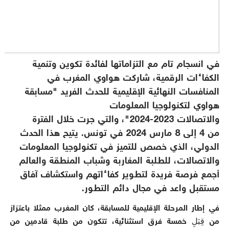
في انسجام تام مع التزاماتها لفائدة تكوين وتنمية
الكفاءات الرقمية، شاركت هواوي المغرب في
المنافسات النهائية الإقليمية للحدث الفريد "مسابقة
هواوي لتكنولوجيا المعلومات
والاتصالات
2023
-
2024
"، والتي جرت خلال الفترة
من
4
إلى
8
مارس
2024
في تونس. يتيح هذا الحدث
الدولي، الذي خصص للتميز في تكنولوجيا المعلومات
والاتصالات، للطلبة المغاربة وشباب المنطقة والعالم
أجمع فرصة فريدة لتطوير كفاءاتهم واستكشاف آفاق
مستقبل واعد في مجال دائم التطور.
في إطار المرحلة الإقليمية للمسابقة، كان المغرب ممثلا باعتزاز
من قِبَلِ خمسة فرق استثنائية، تتكون من طلبة قادمين من