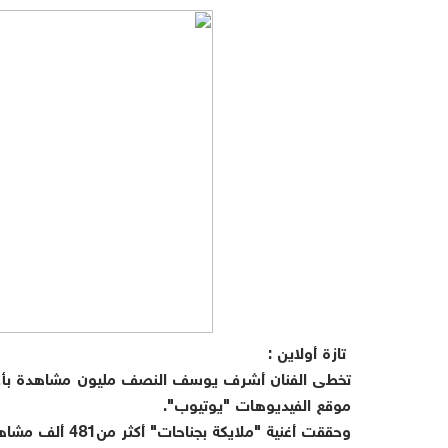
تازة أولاين :
تخطى الفنان أشرف يوسف النصف مليون مشاهدة بأحدث 
موقع الفيديوهات "يوتيوب".
وحققت أغنية "ملايكة بجناحات" أكثر من481 ألف مشاهدة أيضا على موقع التواصل الاجتماعي "فيس بوك" منذ طرحها.