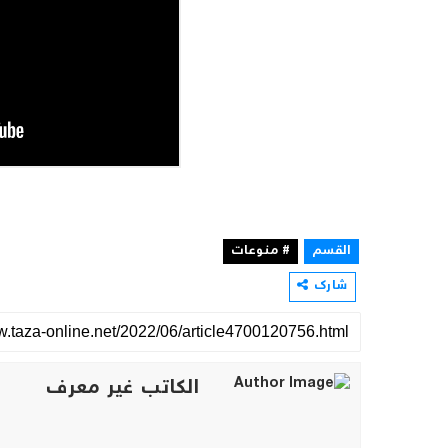
القسم
# منوعات
شارك
الكاتب غير معرف