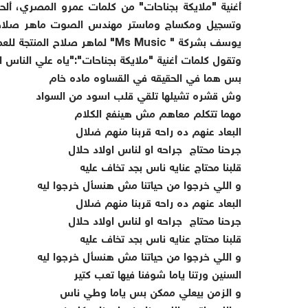
أغنية "ملايكة بجناحات" من كلمات عمرو المصري، ألح
وتسجيل ومكساج وماستر مهندس الصوت ماهر صلاح، وت
يوسف بشركة " Ms Music" لماهر صلاح المنتجة للعمل.
وتقول كلمات أغنية "ملايكة بجناحات":"ياه علي الناس ال
بس هما في الحقيقه في القساوه ماده خام
وش قشره تشيلها تلقي قلب اسود من السواد
مهما تتكلم معاهم مش هينفع الكلام
البعاد عنهم ده راحه قربنا منهم ضلال
جرحنا محتاج جراحه او لناس اولاد حلال
قلبنا محتاج عنايه ناس بجد تخاف عليه
و اللي خرجوا من حياتنا مش هنسأل خرجوا ليه
البعاد عنهم ده راحه قربنا منهم ضلال
جرحنا محتاج جراحه او لناس اولاد حلال
قلبنا محتاج عنايه ناس بجد تخاف عليه
و اللي خرجوا من حياتنا مش هنسأل خرجوا ليه
السنين ورتنا ياما شوفنا فيها تعب كتير
و الزمن بيعلي ممكن بس ياما وطي ناس