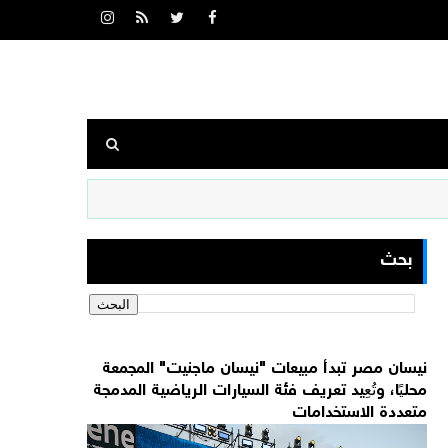
بحث
نيسان مصر تبدأ مبيعات "نيسان ماجنيت" المجمعة
محليًا، وتُعِيد تعريف فئة السيارات الرياضية المدمجة
متعددة الاستخدامات