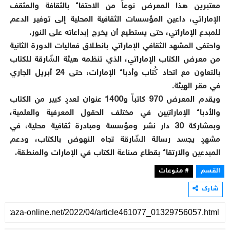
معتبرين هذا المعرض نوعاً من الاحتفاء بالثقافة والمثقف
الإماراتي، داعين المؤسسات الثقافية المحلية إلى توفير الدعم
للمبدع الإماراتي، حتى يستطيع أن يخرج إبداعاته على النور.
واحتفى المشهد الثقافي الإماراتي بانطلاق فعاليات الدورة الثانية
من معرض الكتاب الإماراتي، الذي تنظمه هيئة الشّارقة للكتاب
بالتعاون مع اتحاد كُتاب وأدباء الإمارات، حتى 24 أبريل الجاري
في مقر الهيئة.
ويقدم المعرض 970 كاتباً و1400 عنوان لعددٍ كبير من الكتاب
والأدباء الإماراتيين في مختلف الحقول المعرفية والعلمية،
وبمشاركة 30 دار نشر ومؤسسة ومبادرة ثقافية محلية، في
مشهدٍ يجسد رسالة الشّارقة تجاه النهوض بالكتاب، ودعم
المبدعين والارتقاء بقطاع صناعة الكتاب في الإمارات والمنطقة.
القسم
# منوعات
شارك