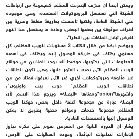
ويمكن أيضا أن نعرّف الإنترنت المظلم كمجموعة من ارتباطات
الشبكة التي تستعمل البروتوكولات المعتمدة، وهي موجودة
علي الشبكة العامة، ولكنها تأسست بطريقة مغلقة وسرية بين
أطراف موثوقة بين بعضها البعض، وعادة ما يستعمل هذا النوع
لغرض تبادل الملفات بين النظراء.
ويوضح ايضا من خلال الكتاب 3 مستويات للويب المظلم، كل
مستوي يختلف في طريقة الوصول إليه، ويختلف في أهمية
المعلومات التي يحتويها، موضحا أنه يوجد الملايين من مواقع
الويب المظلم التي يصعب العثور عليها، وهي تكون بنطاقات
غير مألوفة وبروتوكولات أخري غير التي نعرفها. فمثلا من بين
نطاقات الويب المظلم" دوت بيت واونيون"،
وأشهرها"onion"ومعناها «البصلة» ويرجع هذا الاسم لأن
البصلة عبارة عن مجموعة أغلفة داخل بعض، فهكذا الويب
المظلم مجموعة خدمات ومواقع مخفية بطريق لا يمكن
الوصول إليها بالمتصفحات العادية.
يشار أن الدورة الثانية من المعرض تقوم على فكرة تجاوز
الإمارات لتداعيات الجائحة، وعودة الفعاليات على الأرض،