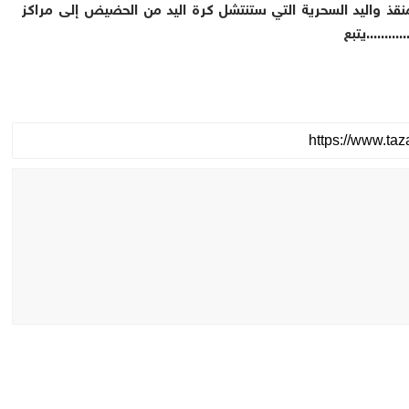
منقذ واليد السحرية التي ستنتشل كرة اليد من الحضيض إلى مراكز
............يتبع