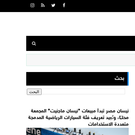
بحث
نيسان مصر تبدأ مبيعات "نيسان ماجنيت" المجمعة
محليًا، وتُعِيد تعريف فئة السيارات الرياضية المدمجة
متعددة الاستخدامات