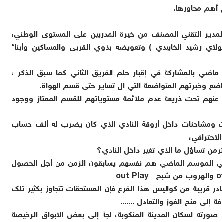
م أهم محاورها
.
لمدير التقني المصنف من خيرة المدربين على المستوى الوطني،
مولاي رشيد الخابيدي ) وتعويضه بذوي القربى والمساكين وأبناء
اضي بالمشاركة في إقبار حلم الفريق الثاني كما سبق الذكر ،
ضع وخبرتهم المتواضعة التي ال تساير حتى قسم الهواة
.
اء عنهم تحت ذريعة عدم ملائمة مستوياتهم للقسم الممتاز ووجود
عات ومشاحنات داخل أروقة النادي الذي كان يضرب له ألف حساب
لاحترافي،
رمن تساؤل ما الذي تغير داخل النادي؟
يد في الموسم الماضي هم نفسهم يسابقون الزمن من أجل الحصول
of
والهروب من شبح
out Play
ر قريبة من كواليس هذا الفرع فإن المستحقات تتجاوز بكثير تلك
ة إلى منح الفوز والتعادل
.......
ع صورته لسكان المدينة المنكوبة، لجأ إلى بعض الابواق الرخيصة