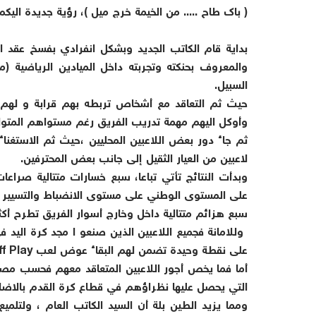
(
باك طاح ..... من الخيمة خرج ميل )، رؤية جديدة اليك
بداية قام الكاتب الجديد وبشكل انفرادي بفسخ عقد ا
والمعروف بحنكته وتجربته داخل الميادين الرياضية (
السبيل
.
حيث ثم التعاقد مع أشخاص تربطه بهم قرابة و لهم م
وأوكل اليهم مهمة تدريب الفريق رغم مستواهم المتوا
ثم جاء دور بعض اللاعبين المحليين ،حيث ثم الاستغن
لاعبين من العيار الثقيل إلى جانب بعض المحترفين
.
وبدأت النتائج تأتي تباعا، سبع خسارات متتالية صرا
على المستوى الوطني على مستوى الانضباط والتسيير ا
سبع هزائم متتالية داخل وخارج أسوار الفريق تطرح أكث
وللامانة فجميع اللاعبين الذين صنعو ا مجد كرة ال
على نقطة وحيدة تضمن لهم البقاء عوض لعب
f Play
أما فما يخص أجور اللاعبين المتعاقد معهم فحسب مصاد
التي يحصل عليها نظراؤهم في قطاع كرة القدم بالاضاف
ومما يزيد الطين بلة أن السيد الكاتب العام ، ولتلمي