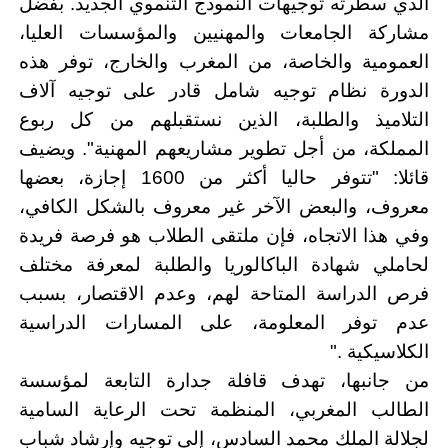
الذي سطرته توجيهات النموذج التنموي الجديد. بفضل
مشاركة الجامعات والمهنيين والمؤسسات العليا،
العمومية والخاصة، من المغرب والخارج، توفر هذه
الدورة نظام توجيه شامل قادر على توجيه آلاف
التلاميذ والطلبة، الذين نستقبلهم من كل ربوع
المملكة، من أجل تطوير مشاريعهم المهنية". ويضيف
قائلا:
"تتوفر حاليا أكثر من 1600 إجازة، بعضها
معروف، والبعض الآخر غير معروف بالشكل الكافي،
وفي هذا الاتجاه، فإن ملتقى الطلاب هو فرصة فريدة
لحاملي شهادة الباكالوريا والطلبة لمعرفة مختلف
فرص الدراسة المتاحة لهم، وعدم الاقتصار، بسبب
عدم توفر المعلومة، على المسارات الدراسية
الكلاسيكية
".
من جانبها،
تهدف قافلة جدارة التابعة لمؤسسة
الطالب المغربي، المنظمة تحت الرعاية السامية
لجلالة الملك محمد السادس، إلى توجيه وإرشاد شباب