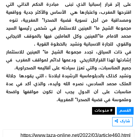
على إثر قرار إسبانيا الذي تبنى مبادرة الحكم الذاتي التي
اقترحها المغرب، واعتبارها هي الأساس والأكثر جدية وواقعية
ومصداقية من أجل تسوية قضية الصحراء المغربية، تنوه
مجموعة الشيخ ماء العينين للاستثمار في شخص رئيسها السيد
محمد الامام ماءالعينين وكل العاملين فيها بالموقف الايجابي
والقوي للجارة الاسبانية ونشيد بالخطوة القوية .
في ذات السياق، تجدد مجموعة الشيخ ماء العينين للاستثمار
إشادتها لهذا القرارالتاريخي ودعمها لدائم لمواقف المغرب في
جميع المناسبات، والتي تعزز سيادته على أقاليمه الصحراوية.
ونشيد كذلك بالدبلوماسية الرشيدة لبلادنا ، التي يقودها جلالة
الملك محمد السادس، نصره الله وأيده، والذي أكد في عدة
مناسبات على أن الدول يجب أن تكون مواقفها واضحة
وملموسة في قضية الصحراء المغربية.
القسم
# منوعات
شارك