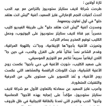
تازة أولاين :
طرحت شركة لايف ستايلز ستوديوز بالتزامن مع عيد الحب
أحدث أغنيات النجم الإماراتي فايز السعيد، أغنية "ليش انت هلقد
حلو" في أول تعاون يجمعهما.
وصدرت أغنية "ليش انت هلقد حلو" على طريقة الفيديو كليب
حصرياً عبر قناة لايف ستايلز ستوديوز على اليوتيوب، وحمل
الكليب توقيع المخرج بسام الترك.
وتميزت الأغنية بأجواءها الإيقاعية، وجاءت باللهجة العراقية،
وقدم الشاعر نصاً غنائياً قام على الغزل والحب، في حين جاء
اللحن ايقاعياً سريعاً تناغم مع التوزيع الموسيقي.
على صعيد الكليب، صُورت الأغنية في دبي بأجواء عكست روح
الأغنية الشبابية، حيث اللوحات الراقصة والمشاهد التي عكست
روح الأغنية، و نُفذ التصوير على مستوى عالي من الحرفية
والتقنيات المتطورة.
وأعرب فايز السعيد عن سعادته بالتعاون الأول مع شركة لايف
ستايلز ستوديوز، مؤكداً على إعجابه بهذه الأجواء الحماسية
وأجواء الحب والفرح التي تمدنا بالطاقة الايجابية في ظل ظروف