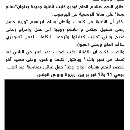
أطلق النجم هشام الحاج فيديو كليب لأغنية جديدة بعنوان"سابع
سما" على قناته الرسمية في اليوتيوب.
يذكر أن الأغنية من كلمات وألحان بسام ابراهيم توزيع حسن
رضى تسجيل ميكس و ماستر روجيه أبي عقل وإخراج رندلى
قديح والتي تميزت كعادتها وترجمت الكلمات لعمل تصويري
يلائم الحاج ويغني العيون.
والجدير ذكره أن الأغنية لاقت إعجاب عدد كبير من الناس لما
تحمله من تميز بالأداء وباختيار الكلمة واللحن، وعلى صعيد آخر
يتحضر النجم هشام الحاج لإحياء حفل غنائي بمناسبة عيد الحب
يومي 11 و12 فبراير بين اريزونا ولوس انجلس