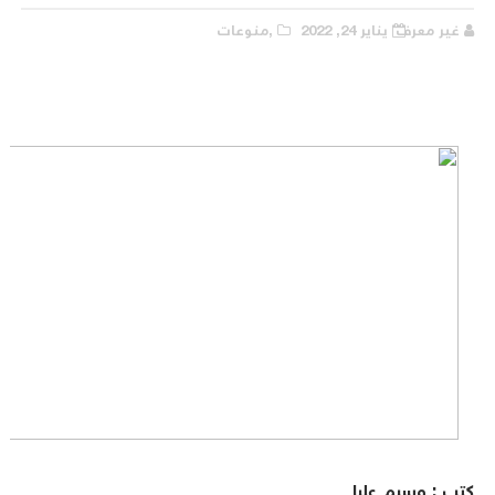
غير معرف
يناير 24, 2022
,منوعات
كتب : وسيم عليا