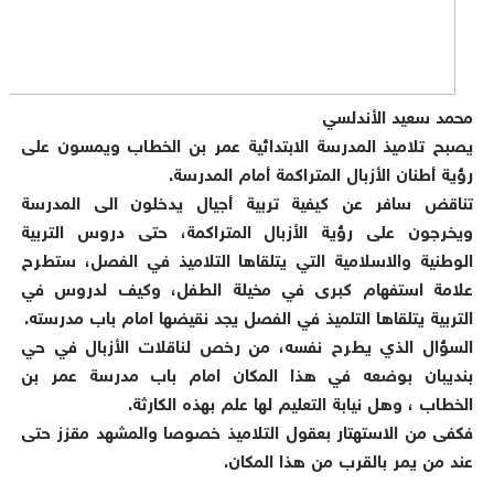
محمد سعيد الأندلسي
يصبح تلاميذ المدرسة الابتدائية عمر بن الخطاب ويمسون على
رؤية أطنان الأزبال المتراكمة أمام المدرسة.
تناقض سافر عن كيفية تربية أجيال يدخلون الى المدرسة
ويخرجون على رؤية الأزبال المتراكمة، حتى دروس التربية
الوطنية والاسلامية التي يتلقاها التلاميذ في الفصل، ستطرح
علامة استفهام كبرى في مخيلة الطفل، وكيف لدروس في
التربية يتلقاها التلميذ في الفصل يجد نقيضها امام باب مدرسته.
السؤال الذي يطرح نفسه، من رخص لناقلات الأزبال في حي
بنديبان بوضعه في هذا المكان امام باب مدرسة عمر بن
الخطاب ، وهل نيابة التعليم لها علم بهذه الكارثة.
فكفى من الاستهتار بعقول التلاميذ خصوصا والمشهد مقزز حتى
عند من يمر بالقرب من هذا المكان.