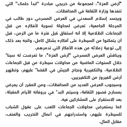
"أرض العزة"، لمجموعة من خريجي مبادرة “ابدأ حلمك” التي
تنفذها وزارة الثقافة في المحافظات.
ويجسد إسلام السعدني في العرض المسرحي دور طالب في
المرحلة الجامعية، تعرض لمحاولة تسوية لأفكاره من قبل
الجماعات الظلامية إلا أنه استفاق قبل فترة ما من الزمن، قبل
أن يتمكنوا من السيطرة على أفكاره بشكل كامل، واتجه بعد ذلك
إلى توعية زملائه من هذه الأفكار التي تدمرهم.
ويناقش العرض المسرحي "أرض العزة"، ما تعرضت له سيناء
خلال السنوات الماضية من محاولات سيطرة من قبل الجماعات
الظلامية، والتكفيرية ونجاح الجيش في القضاء عليهم، وتطهير
أرض الفيروز من التكفيريين.
وسيجوب العرض العديد من المحافظات، ومن المقرر أن يعرض
بمسارح قصور الثقافة، وسيتم البدء في بروفاته الأيام المقبلة،
بعد الاستقرار على المشاركين فيه.
كما يستعرض محاولات الجماعات اللعب على عقول الشباب
للسيطرة عليهم، واستدراجهم في أعمال التخريب والعنف،
مقابل المال.