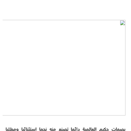
بصمات حكيم العالمية دائما تصنع منه نجما إستثنائيا ومطلبا