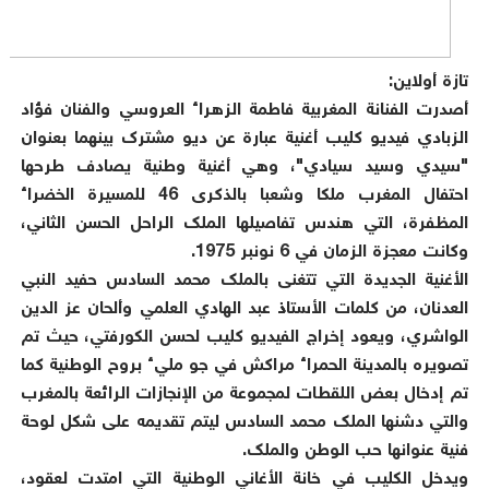
تازة أولاين:
أصدرت الفنانة المغربية فاطمة الزهراء العروسي والفنان فؤاد
الزبادي فيديو كليب أغنية عبارة عن ديو مشترك بينهما بعنوان
"سيدي وسيد سيادي"، وهي أغنية وطنية يصادف طرحها
احتفال المغرب ملكا وشعبا بالذكرى 46 للمسيرة الخضراء
المظفرة، التي هندس تفاصيلها الملك الراحل الحسن الثاني،
وكانت معجزة الزمان في 6 نونبر 1975.
الأغنية الجديدة التي تتغنى بالملك محمد السادس حفيد النبي
العدنان، من كلمات الأستاذ عبد الهادي العلمي وألحان عز الدين
الواشري، ويعود إخراج الفيديو كليب لحسن الكورفتي، حيث تم
تصويره بالمدينة الحمراء مراكش في جو مليء بروح الوطنية كما
تم إدخال بعض اللقطات لمجموعة من الإنجازات الرائعة بالمغرب
والتي دشنها الملك محمد السادس ليتم تقديمه على شكل لوحة
فنية عنوانها حب الوطن والملك.
ويدخل الكليب في خانة الأغاني الوطنية التي امتدت لعقود،