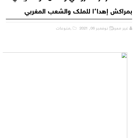
بمراكش إهداءا للملك والشعب المغربي
غير معرف
نوفمبر 06, 2021
,منوعات