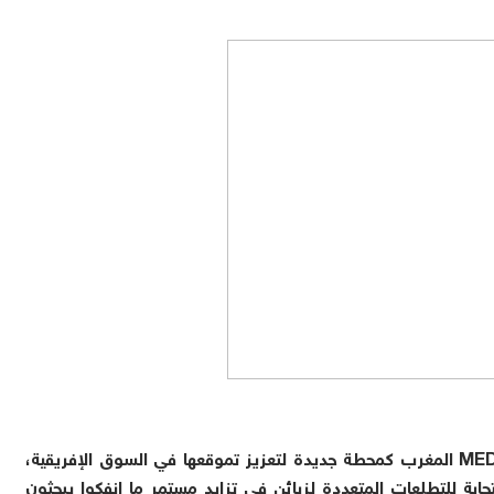
بعد نجاحها الأول في تونس، اختارت المقاولة الناشئة MED المغرب كمحطة جديدة لتعزيز تموقعها في السوق الإفريقية،
بة للتطلعات المتعددة لزبائن في تزايد مستمر ما انفكوا يبحثون