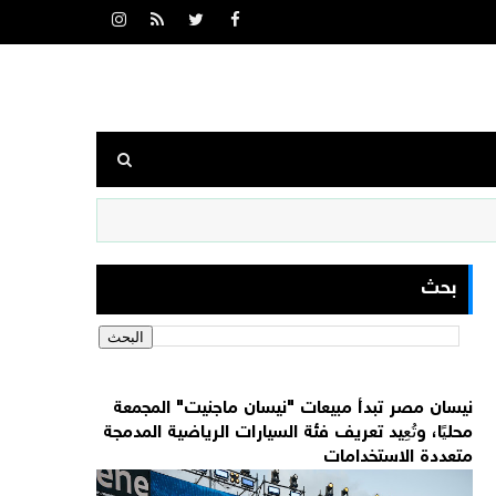
بحث
نيسان مصر تبدأ مبيعات "نيسان ماجنيت" المجمعة
محليًا، وتُعِيد تعريف فئة السيارات الرياضية المدمجة
متعددة الاستخدامات