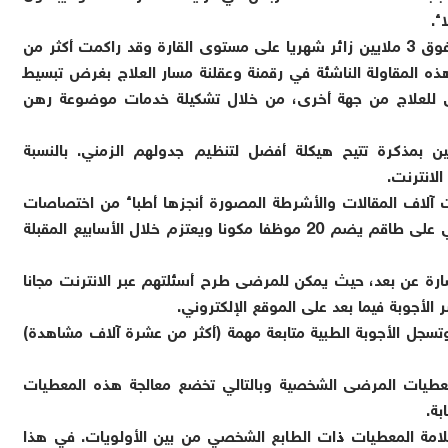
ء.
تعد MED حاليا المنصة الطبية الأولى في إفريقيا بما يفوق 3 ملايين زائر شهريا على مستوى القارة وقد راكمت أكثر من
نشاءها سنة 2017. تتجلى مهمة هذه المقاولة الناشئة في رقمنة وعقلنة مسار العلاج بغرض تبسيط
ى للعلاج من جهة أخرى، من خلال تشكيلة خدمات موضوعة رهن
ا الهدف، تزود منصة MED الممارسين بمذكرة تتيح هيكلة أفضل لتنظيم جدولهم الزمني. بالنسبة
الانترنت.
ة نشرت آلاف المقالات والأشرطة المصورة أنجزها أطباء من اختصاصات
مختلفة باللغتين العربية والفرنسية. يتوفر الفرع المغربي على طاقم يضم 20 موظفا مكونا ويعتزم خلال الأسابيع المقبلة
لتي تتمتع بها منصة MED هي الاستشارة عن بعد، حيث يمكن للمرضى طرح أسئلتهم عبر الانترنت مجانا
 تصل إلى 50.000 اتصال يوميا وتسجل الأجوبة الطبية متابعة مهمة (أكثر من عشرة آلاف مشاهدة)
 معطيات المرضى الشخصية وبالتالي تخضع معالجة هذه المعطيات
ة.
ة الشخصية وسلامة المعطيات ذات الطابع الشخصي من بين الأولويات. في هذا