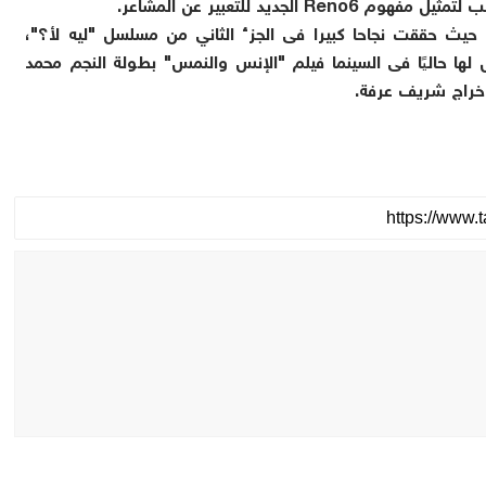
جديد للتعبير عن المشاعر.
ة حيث حققت نجاحا كبيرا فى الجزء الثاني من مسلسل "ليه لأ؟"،
 عبر منصة شاهد VIP، كما يعرض لها حاليًا فى السينما فيلم "الإنس والنمس" بطولة النجم محمد
إخراج شريف عرفة.