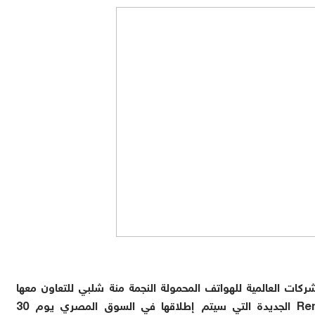
هواتف الذكية الرائدة OPPO إحدى الشركات العالمية للهواتف المحمولة النجمة منة شلبي للتعاون معها
في الحملة الدعائية الجديدة لسلسلة هواتف Reno6 الجديدة التي سيتم إطلاقها في السوق المصري يوم 30