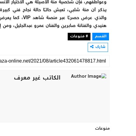
وعواطفهم، فإن شخصية منة الأصيلة هي الاختيار الأنسب لتمثيل مفهوم Reno6 ال
يذكر أن منة شلبي، تعيش حاليًا حالة نجاح فني كبير
والذي عرض حصريًا
هنيدي والفنانة صابرين والفنان عمرو عبدالجليل، ومن 
القسم
# منوعات
شارك
الكاتب غير معرف
منوعات