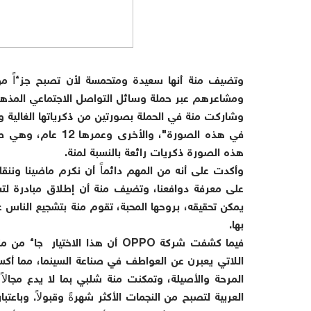
ومشاعرهم عبر حملة وسائل التواصل الاجتماعي المذهلة #wBackInPortrait
وشاركت منة في الحملة بصورتين من ذكرياتها الغالية و
في هذه الصورة"، وا
هذه الصورة ذكريات رائعة بالنسبة لمنة.
وأكدت على أنه من المهم دائماً أن نكرم ماضينا وننقله
على معرفة دوافعنا، وتضيف منة أن إطلاق مبادرة لتش
يمكن تحقيقه، بروحها المحبة، تقوم منة بتشجيع الناس ع
بها.
فيما كشفت شركة OPPO أن هذا الاخ
اللاتي يعبرن عن العواطف في صناعة السينما، مما أك
المرحة والأصيلة، وتمكنت منة شلبي بما لا يدع مجال
العربية لتصبح من النجمات الأكثر شهرةً وقبولاً. وباعت