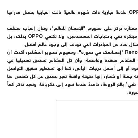
وعن تفاصيل تعاونها مع الشركة، منة قالت: "إن OPPO علامة تجارية ذات شهرة عالمية نالت إعجابها بفضل قدراتها
 ذات سمعة ممتازة تركز على مفهوم "الإحسان للعالم"، وتنال إعجاب مختلف
الأعمار بهواتفها المختلفة، كما تقدم OPPO تكنولوجيا مبتكرة تفي باحتياجات المستخدمين، ولا تكتفي OPPO بذلك، بل
 خلال عدد من المبادرات التي تهدف إلى وجود عالم أفضل.
وعند سؤالها عن وجهة نظرها في شعار حملة سلسلة Reno6 "إحساسك في صورة"، ومفهوم تصوير المشاعر، أكدت أن
أن المشاعر معقدة وغامضة، وأن كل المشاعر تستحق تسجيلها في
نشوة أو إلى أسفل درجات اليأس، كما أنها تستطيع تحقيق التواصل
نه جملة أو شعار، إنها حقيقة واقعة تعبر بصدق عن كل شخص منا
ء بالغ الروعة، خاصةً عندما نعود إلى ذكرياتنا، ونعيد تذكر كماً
صورة.