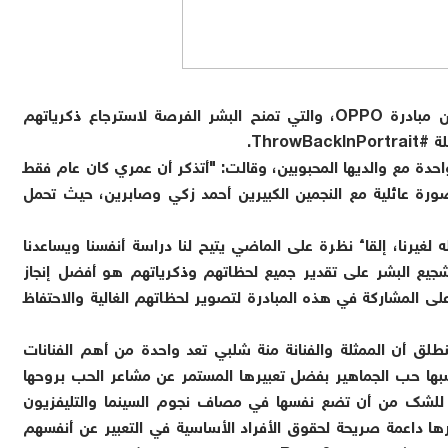
وتضيف منة أنها سعيدة ومتحمسة لأن تصبح جزءاً من مبادرة OPPO، والتي تمنح البشر الفرصة لاسترجاع ذكرياتهم
Thro.
احدة مع والديها المحبوبين، وقالت: "أتذكر أن عمري كان عام فقط
لأخرى وعمرها 12 عام، وهي صورة عائلية مع النجمين الكبيرين أحمد زكي وصابرين، حيث تحمل
 لغيرنا، إلقاء نظرة على الماضي يتيح لنا دراسة أنفسنا ويساعدنا
جيع البشر على تقدير جميع لحظاتهم وذكرياتهم هو أفضل إنجاز
لى المشاركة في هذه المبادرة لتصوير لحظاتهم الغالية والاحتفاظ
تيار جاء من منطلق أن الممثلة والفنانة منة شلبي تعد واحدة من أهم الفنانات
سبها حب الجماهير بفضل تعبيرها المستمر عن مشاعر الحب بروحها
اً للشك من أن تضع نفسها في مصاف نجوم السينما والتليفزيون
بارها داعمة صريحة لحقوق الأفراد الأساسية في التعبير عن أنفسهم