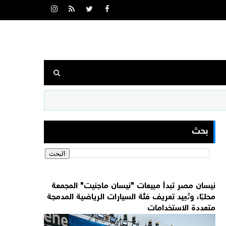
بحث
نيسان مصر تبدأ مبيعات "نيسان ماجنيت" المجمعة
محليًا، وتُعِيد تعريف فئة السيارات الرياضية المدمجة
متعددة الاستخدامات