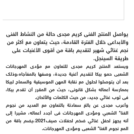
يواصل المنتج الفنى كريم مجدى حالة من النشاط الفنى
والأبداعى خلال الفترة القادمة، حيث يتعاون مع أكثر من
نجم غنائي شهير لتقديم باقة من أقوى الأغنيات على
طريقة السينجل.
ويستعد المنتج كريم مجدى للتعاون مع مؤدى المهرجانات
الشعبى حمو بيكا لتقديم أغنية جديدة، وصفها بالمفأجاه،وذلك
بعد أن يتوصلوا لحلول مع نقابة المهن الموسيقية والسماح لبيكا
بممارسة أعماله بشكل قانونى، حيث من المقرر أن تقدم بيكا،
فى ثوب غنائي جديد، من حيث الكلمات والألحان.
وأعرب مجدى عن بالغ سعادتة بالتعاون مع العديد من نجوم
الغناء الشعبي ومؤدى المهرجانات فى أجدد أعماله، مشيرا إلى
أنه يجهز لحفل غنائي ضخم لحفلات صيف2021،يضم باقة من
المع نجوم الغناء الشعبى ومؤدى المهرجانات.