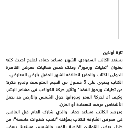
تازة أولاين
يستعد الكاتب السعودي الشهير مساعد حماد، لطرح أحدث كتبه
بعنوان "تجليات ورموز"، وذلك ضمن فعاليات معرض القاهرة
الدولى للكتاب والمقرر انطلاقه الشهر المقبل بأرض المعارض.
الكتاب يحتوى على 5 فصول من الحجم المتوسط، وتدور فكرته
عن تجليات ورموز الفضاء وتأثير حركة الكواكب فى مشاعر البشر،
وكيف أن لحركة القمر ودوراتها حول الشمس والأرض قد تجعل
الأشخاص عرضه للسعادة أو الحزن.
ويرصد الكاتب مساعد حماد، والذي شارك العام قبل الماضي
فى معرض الشارقة للكتاب بمؤلفه "للحب خطوات حاسمة"، من
خلال بعض القوانين الخاصة بالقمر والشمس مستعينا ببعض