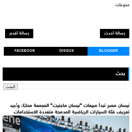
منوعات
رسالة أحدث
رسالة أقدم
FACEBOOK
DISQUS
BLOGGER
بحث
نيسان مصر تبدأ مبيعات "نيسان ماجنيت" المجمعة محليًا، وتُعِيد
تعريف فئة السيارات الرياضية المدمجة متعددة الاستخدامات