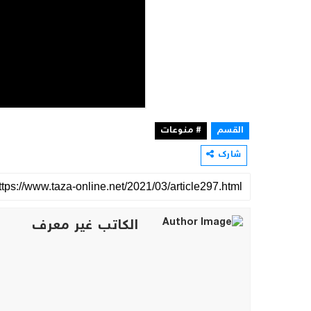
القسم
# منوعات
شارك
الكاتب غير معرف