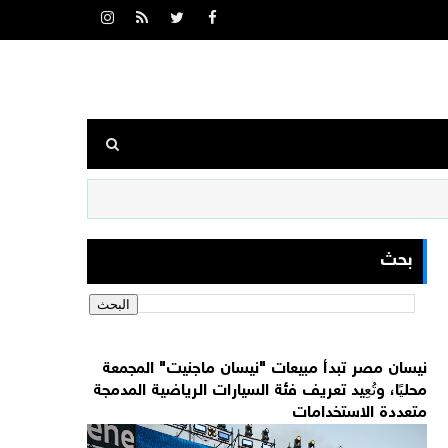
بحث
نيسان مصر تبدأ مبيعات "نيسان ماجنيت" المجمعة
محليًا، وتُعِيد تعريف فئة السيارات الرياضية المدمجة
متعددة الاستخدامات