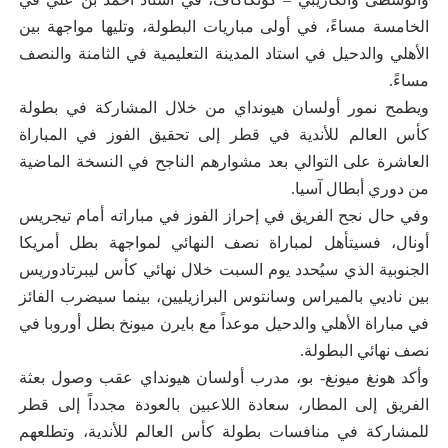
الخامسة مساءً، في أولى مباريات البطولة، وتليها مواجهة بين
الأهلي والدحيل في استاد المدينة التعليمية في الثامنة والنصف
مساءً.
ويطمح نمور أولسان هيونداي من خلال المشاركة في بطولة
كأس العالم للأندية في قطر إلى تحقيق الفوز في المباراة
العاشرة على التوالي بعد مشوارهم الناجح في النسخة الماضية
من دوري أبطال آسيا.
وفي حال نجح الفريق في إحراز الفوز في مباراته أمام تيجريس
أونال، فسيتأهل لمباراة نصف النهائي لمواجهة بطل أمريكا
الجنوبية الذي سيُحدد يوم السبت خلال نهائي كأس ليبرتادوريس
بين ناديي بالميراس وسانتوس البرازيليين، بينما سيضرب الفائز
في مباراة الأهلي والدحيل موعداً مع بايرن ميونخ بطل أوروبا في
نصف نهائي البطولة.
وأكد هونغ ميونغ- بو، مدرب أولسان هيونداي عقب وصول بعثة
الفريق إلى المطار، سعادة اللاعبين بالعودة مجدداً إلى قطر
للمشاركة في منافسات بطولة كأس العالم للأندية، وتطلعهم