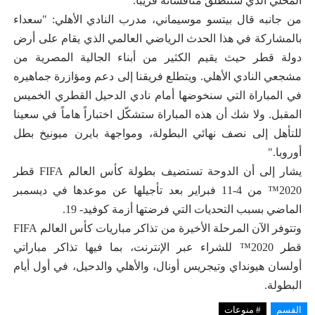
المحلي الذي ستنطلق منافساته قريباً."
من جانبه قال بيتسو موسيماني، مدرب النادي الأهلي: "سعداء
بالمشاركة في هذا الحدث الرياضي العالمي الذي يقام على أرض
دولة قطر حيث يقيم الكثير من أبناء الجالية المصرية من
مشجعي النادي الأهلي. ويتطلع فريقنا إلى دعم ومؤازرة جماهيره
في المباراة التي سنخوضها أمام نادي الدحيل القطري الخميس
المقبل. ولا شك أن هذه المباراة ستشكّل اختباراً هاماً في سعينا
للتأهل إلى نصف نهائي البطولة، ومواجهة بايرن ميونيخ بطل
أوروبا."
يشار إلى أن الدوحة تستضيف بطولة كأس العالم FIFA قطر
2020™️ من 4-11 فبراير بعد تأجيلها عن موعدها في ديسمبر
الماضي بسبب التحديات التي فرضتها أزمة كوفيد- 19.
وتتوفر الآن المرحلة الأخيرة من تذاكر مباريات كأس العالم FIFA
قطر 2020™️ للشراء عبر الإنترنت، بما فيها تذاكر مباراتي
أولسان هيونداي وتيجريس أونال، والأهلي والدحيل، في أول أيام
البطولة.
القسم
# منوعات