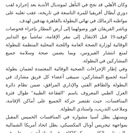
وكان الأهلي قد نجح في التأهل لمونديال الأندية بعد إحرازه لقب
دوري أبطال أفريقيا للمرة التاسعة في تاريخه، عقب تغلبه على
مواطنه الزمالك في نهائي البطولة بالقاهرة بهدفين لهدف.
وباشر الفريقان فور وصولهما إلى أرض المطار بإجراء فحوصات
كوفيد-19 قبل الانتقال إلى مقر الإقامة، تماشياً مع التدابير
الوقائية لوزارة الصحة العامة واللجنة المحلية المنظمة للبطولة
لمنع انتشار الفيروس، وبما يضمن صحة وسلامة جميع
المشاركين في البطولة.
وفي إطار الإجراءات الصحية الوقائية المعتمدة لضمان بطولة
آمنة لجميع المشاركين، سيبقى أعضاء كل فريق مشارك في
البطولة والطاقم الفني والإداري المرافق، ضمن نظام دائرة
العزل الطبي المعروف باسم "الفقاعة الطبية" طوال فترة
المنافسات، حيث تقتصر حركة الجميع على أماكن الإقامة،
وملاعب التدريب، واستادي البطولة.
ويستهل بطل آسيا مشواره في المنافسات الخميس المقبل
بمواجهة تيجريس أونال المكسيكي، بطل اتحاد أمريكا الشمالية
والوسطى والكاريبي – كونكاكاف، في استاد أحمد بن علي في