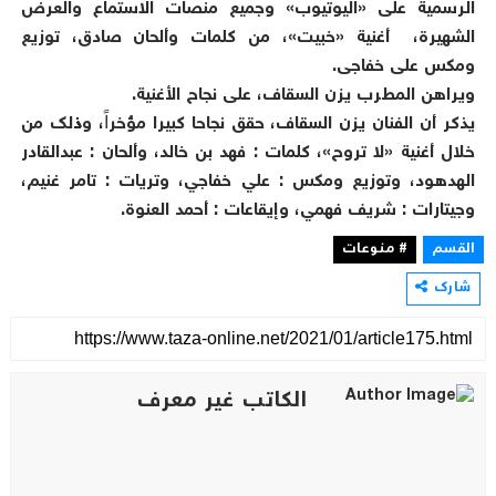
الرسمية على «اليوتيوب» وجميع منصات الاستماع والعرض
الشهيرة، أغنية «خبيت»، من كلمات وألحان صادق، توزيع
ومكس على خفاجى.
ويراهن المطرب يزن السقاف، على نجاح الأغنية.
يذكر أن الفنان يزن السقاف، حقق نجاحا كبيرا مؤخراً، وذلك من
خلال أغنية «لا تروح»، كلمات : فهد بن خالد، وألحان : عبدالقادر
الهدهود، وتوزيع ومكس : علي خفاجي، وتريات : تامر غنيم،
وجيتارات : شريف فهمي، وإيقاعات : أحمد العنوة.
القسم
# منوعات
شارك
الكاتب غير معرف