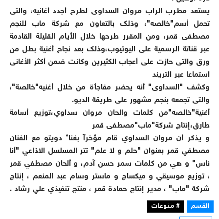
يستعد مطرب الراب مروان السداوى لطرح أجدد أغانيه، والتى
تحمل أسم"خالصه"، وذلك بالتعاون مع شركة ماب للنجم
مصطفى قمر، ومن المقرر طرحها خلال الأيام القليلة القادمة
عبر قناتة الرسمية على اليوتيوب،وذلك بعد نجاح أغنية بطل من
ورق والتى حازت على أعجاب الكثيرين وكانت ضمن أكثر الأغانى
استماعا عبر التريند
وكشف "السداوى" أنه يحضر مفاجأة من خلال أغنيه"خالصة"،
والتى تجمعه بنجم مشهور على طريقة الديو.
أغنية"خالصه"من كلمات والحان مروان سداوي،توزيع أسامة
طارق،إنتاج شركة"ماب"مصطفى قمر
و يذكر أن مروان السداوي قام مؤخرآ بغناء دويتو مع الفنان
مصطفي قمر بعنوان "حلم و لا علم" تتر المسلسل الاذاعي "أنا
ناس" و هي من كلمات سمر حسن آدم، و ألحان مصطفي قمر
، توزيع موسيقي و ميكساج و ماستر وسام عبد المنعم ، إنتاج
شركة "ماب" ، مدير إنتاج حمادة قمر ، منتج تنفيذي علي رشاد .
القسم
# منوعات