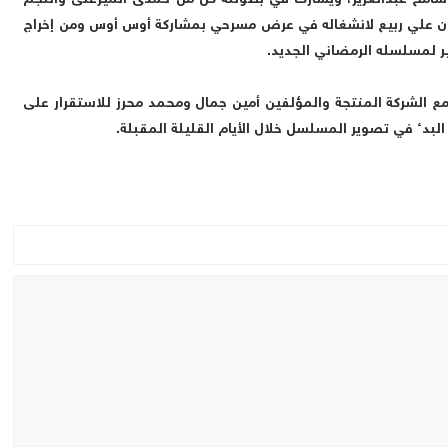
سامح عبدالعزيز، ويشارك في بطولته كل من حمدى الميرغنى والنجم
نان علي ربيع لانشغاله في عرض مسرحي بمشاركة أوس أوس ومن إخراج
ير لمسلسله الرمضاني الجديد.
ع الشركة المنتجة والمؤلفين أمين جمال ومحمد محرز للاستقرار على
البدء في تصوير المسلسل خلال الأيام القليلة المقبلة.