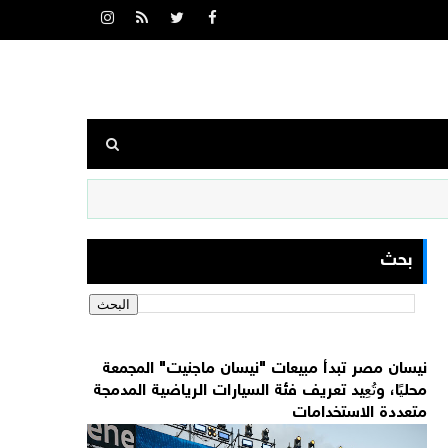
بحث
نيسان مصر تبدأ مبيعات "نيسان ماجنيت" المجمعة
محليًا، وتُعِيد تعريف فئة السيارات الرياضية المدمجة
متعددة الاستخدامات