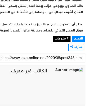
"مطبعة هرم" من تأليف أمين جمال ومحمد محرز، وإخراج 
خالد الصاوى وبيومي فؤاد، بينما اعتذر بشكل رسمي الف
الفنان أشرف عبدالباقي، بالإضافة إلى انشغاله في التحض
يذكر أن المخرج سامح عبدالعزيز يعقد حاليا جلسات عمل م
فريق العمل النهائي للفيلم ومعاينة أماكن التصوير لسرعة 
القسم
# منوعات
شارك
الكاتب غير معرف