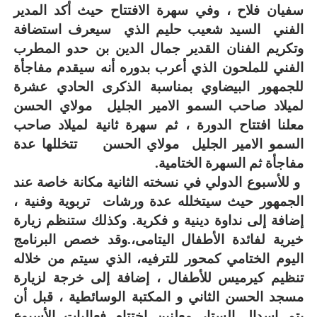
سفيان فلاح ، وفي سهرة الافتتاح حيث أكد المدير
الفني السيد شعيب حليم الذي سيعرف استضافة
وتكريم الفنان القدير جمال الدين بن حدو المطرب
الفني للملحون الذي أعرب بدوره أنه سيقدم مفاجأة
للجمهور البيضاوي بمناسبة الذكرى الحادي عشرة
لميلاد صاحب السمو الامير الجليل مولاي الحسن
معلنا افتتاح الدورة ، ثم سهرة ثانية لميلاد صاحب
السمو الامير الجليل مولاي الحسن تتخللها عدة
مفاجأة ثم السهرة الختامية.
و للأسبوع الدولي في نسخته الثانية مكانة خاصة عند
الجمهور حيث سيتخلله عدة ورشات تربوية وفنية ،
إضافة إلى نداوة دينية و فكرية. وكذلك ستنظم زيارة
خيرية لفائدة الأطفال اليتامى،
.
وقد خصص البرنامج
اليوم الختامي كمحور للترفيه، الذي سيتم من خلاله
تنظيم كيرميس للأطفال ، إضافة إلى خرجة لزيارة
مسجد الحسن الثاني و المكتبة الوسائطية ، قبل أن
يتم إسدال الستار معلنين اختتام فعاليات الأسبوع