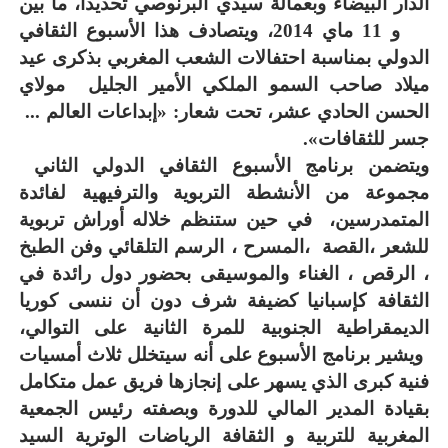
الدار البيضاء وبعمالة سيدي البرنوصي تحديدا، ما بين
06 و 11 ماي 2014، ويتصادف هذا الأسبوع الثقافي
الدولي بمناسبة احتفالات الشعب المغربي بذكرى عيد
ميلاد صاحب السمو الملكي الأمير الجليل مولاي
الحسن الحادي عشر، تحت شعار: «إبداعات العالم ...
جسر للثقافات».
ويتضمن برنامج الأسبوع الثقافي الدولي الثاني
مجموعة من الأنشطة التربوية والترفيهية لفائدة
المتمدرسين، في حين ستنظم خلاله أوراش تربوية
للشعر ،القصة ،المسرح ، الرسم التلقائي وفن الطبخ
، الرقص ، الغناء والموسيقى بحضور دول رائدة في
الثقافة
ك
إسبانيا كضيفة شرف دون أن ننسى كوريا
الديمقراطية الجنوبية للمرة الثانية على التوالي،
ويشير برنامج الأسبوع على أنه سيتخلل ثلاث أمسيات
فنية كبرى الذي يسهر على إنجازها فريق عمل متكامل
بقيادة المدير المالي للدورة وبصفته رئيس الجمعية
المغربية
للتربية و الثقافة الرياضات الوترية السيد